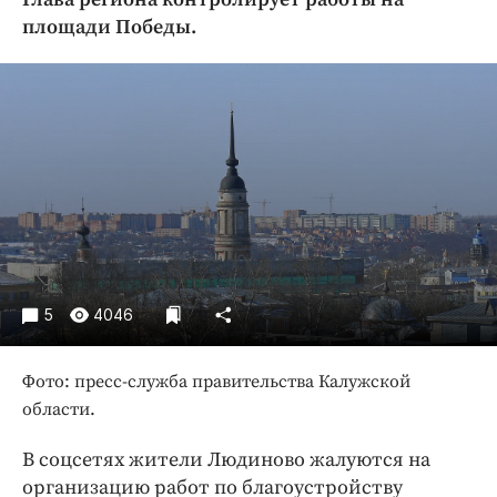
Криминал
площади Победы.
Культура
Недвижимость и ЖКХ
Образование
Общество
Погода
Праздники
Происшествия
Спорт
Экономика и бизнес
5
4046
ПРОЕКТЫ
Фото: пресс-служба правительства Калужской
Блоги
области.
Издания
В соцсетях жители Людиново жалуются на
Медиаперсона
организацию работ по благоустройству