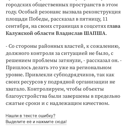
Интересное чтиво
городских общественных пространств в этом
Клиника года
году. Особый резонанс вызвала реконструкция
Бренд года
площади Победы, рассказал в пятницу, 11
сентября, на своих страницах в соцсетях
глава
Работодатель года
Калужской области Владислав ШАПША
.
- Со стороны районных властей, к сожалению,
должного контроля за ситуацией не было, с
решением проблемы затянули, - рассказал он. -
Пришлось делать это уже на региональном
уровне. Привлекли субподрядчиков, так как
своих ресурсов у подрядной организации не
хватало. Контролируем, чтобы объекты
благоустройства были завершены в предельно
сжатые сроки и с надлежащим качеством.
Нашли в тексте ошибку?
Выделите её и нажмите сюда!