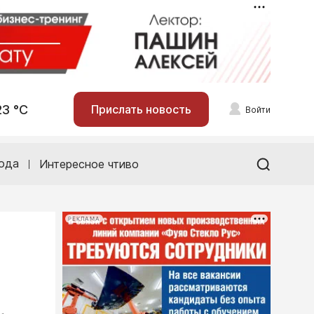
23 °С
Прислать новость
Войти
ода
Интересное чтиво
РЕКЛАМА