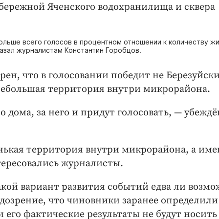
набережной Яченского водохранилища и сквера
ольше всего голосов в процентном отношении к количеству жи
казал журналистам Константин Горобцов.
рен, что в голосовании победит не Березуйск
а небольшая территория внутри микрорайона.
дома, за него и придут голосовать, — ​убеждё
енькая территория внутри микрорайона, а им
нтересовались журналисты.
такой вариант развития событий едва ли возмо
дозрение, что чиновники заранее определили
и его фактические результаты не будут носить