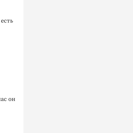
 есть
час он