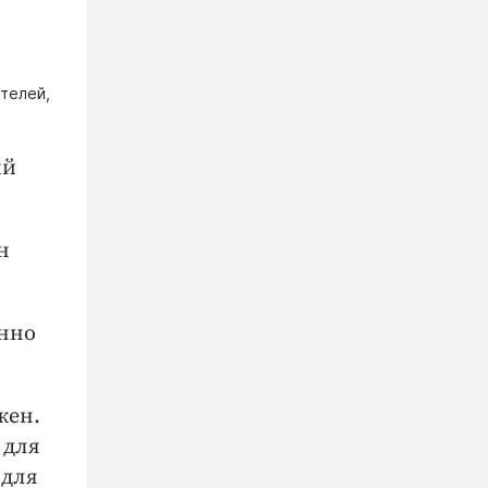
телей,
ий
н
енно
жен.
 для
 для