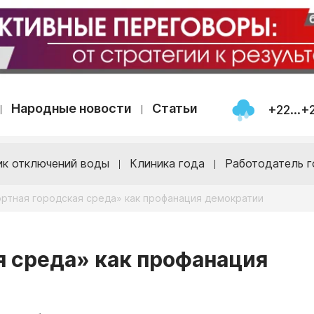
Народные новости
Статьи
+22...+
ик отключений воды
Клиника года
Работодатель г
ртная городская среда» как профанация демократии
 среда» как профанация