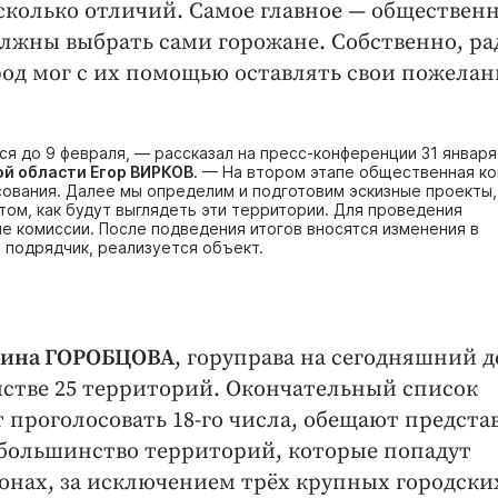
сколько отличий. Самое главное — ​обществен
олжны выбрать сами горожане. Собственно, ра
род мог с их помощью оставлять свои пожела
 до 9 февраля, — ​рассказал на пресс-конференции 31 января
й области Егор ВИРКОВ
. — ​На втором этапе общественная к
сования. Далее мы определим и подготовим эскизные проекты,
ом, как будут выглядеть эти территории. Для проведения
е комиссии. После подведения итогов вносятся изменения в
подрядчик, реализуется объект.
тина ГОРОБЦОВА
, горуправа на сегодняшний д
стве 25 территорий. Окончательный список
т проголосовать 18-го числа, обещают предста
о большинство территорий, которые попадут
онах, за исключением трёх крупных городски