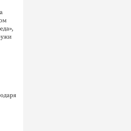
а
том
еда»,
ружи
годаря