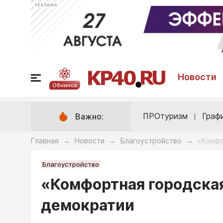
РЕКЛАМА
Новости
Обнинск
ПРОтуризм
Граф
Важно:
Главная
Новости
Благоустройство
«Комфо
→
→
→
Благоустройство
«Комфортная городская
демократии