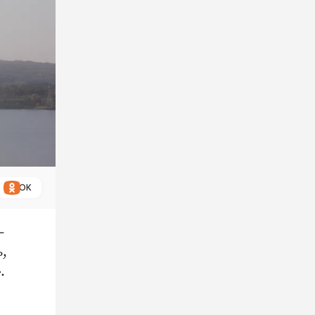
ОК
 ​
,
.