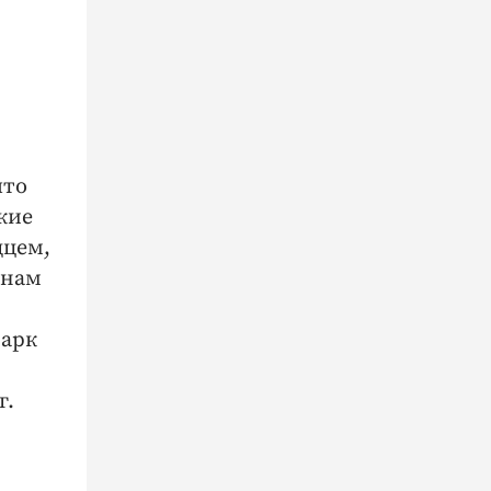
что
кие
дцем,
анам
парк
г.