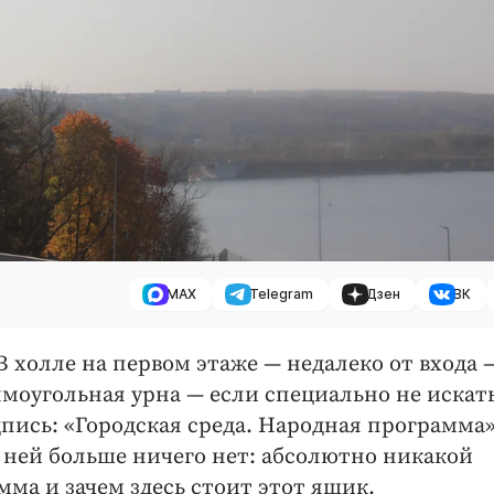
MAX
Telegram
Дзен
ВК
 холле на первом этаже — ​недалеко от входа —
о­угольная урна — ​если специально не искать
дпись: «Городская среда. Народная программа»
а ней больше ничего нет: абсолютно никакой
мма и зачем здесь стоит этот ящик.