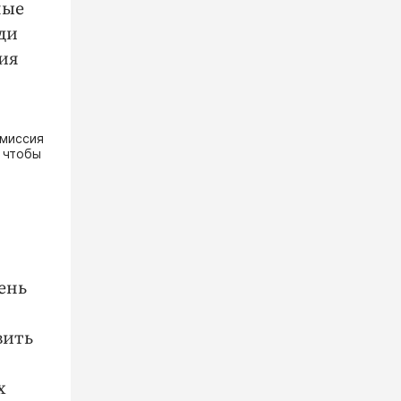
ные
ди
ния
омиссия
 чтобы
ень
вить
х