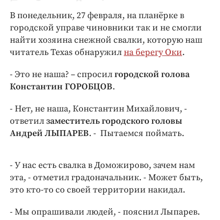
Криминал
В понедельник, 27 февраля, на планёрке в
Культура
городской управе чиновники так и не смогли
Недвижимость и ЖКХ
найти хозяина снежной свалки, которую наш
Образование
читатель Texas обнаружил
на берегу Оки
.
Общество
- Это не наша? – спросил
городской голова
Погода
Константин ГОРОБЦОВ
.
Праздники
- Нет, не наша, Константин Михайлович, -
Происшествия
ответил
заместитель городского головы
Спорт
Андрей ЛЫПАРЕВ
. - Пытаемся поймать.
Экономика и бизнес
ПРОЕКТЫ
- У нас есть свалка в Доможирово, зачем нам
эта, - отметил градоначальник. - Может быть,
Блоги
это кто-то со своей территории накидал.
Издания
Медиаперсона
- Мы опрашивали людей, - пояснил Лыпарев.