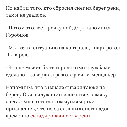
Интересное чтиво
Но найти того, кто сбросил снег на берег реки,
Клиника года
так и не удалось.
Бренд года
Работодатель года
- Потом это всё в речку пойдёт, - напомнил
Горобцов.
- Мы взяли ситуацию на контроль, - парировал
Лыпарев.
- Это не может быть городскими службами
сделано, - завершил разговор сити-менеджер.
Напомним, что в начале января также на
берегу Оки калужанин запечатлел свалку
снега. Однако тогда коммунальщики
признались, что из-за сильных снегопадов
временно
складировали его у реки
.