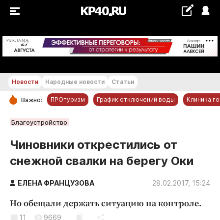
+16...+17 °С
РЕКЛАМА
Новости
Народные новости
Статьи
ПРОтуризм
График отключений воды
Клиника г
Важно:
РУБРИКИ
Благоустройство
Обнинск
Чиновники открестились от
Новости компаний
снежной свалки на берегу Оки
Статьи
Народные новости
ЕЛЕНА ФРАНЦУЗОВА
28.02.2017, 15:24
Авто и транспорт
Но обещали держать ситуацию на контроле.
Благоустройство
11
9669