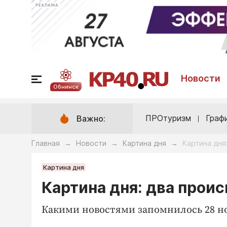
РЕКЛАМА
Новости
Обнинск
ПРОтуризм
Граф
Важно:
Главная
Новости
Картина дня
Картина дня
→
→
→
Картина дня
Картина дня: два прои
Какими новостями запомнилось 28 н