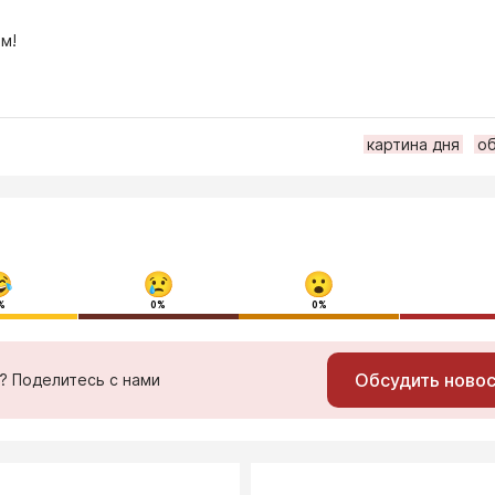
м!
картина дня
о
%
0%
0%
Обсудить ново
ь? Поделитесь с нами