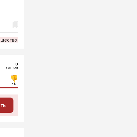
бщество
0
оценили
0%
сть