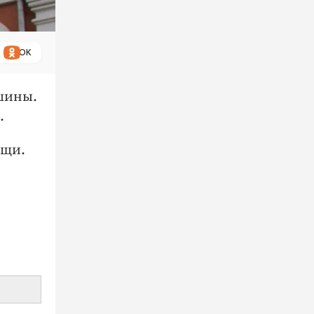
ОК
ашины.
.
ощи.