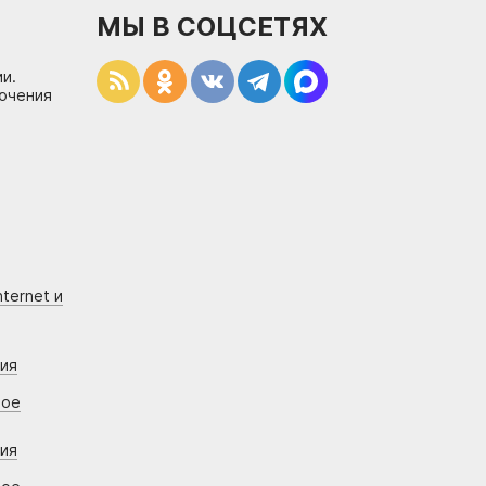
МЫ В СОЦСЕТЯХ
и.
лючения
ternet и
ния
вое
ния