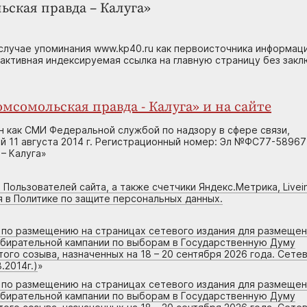
ьская правда – Калуга»
случае упоминания www.kp40.ru как первоисточника информаци
 активная индексируемая ссылка на главную страницу без зак
мсомольская правда - Калуга» и на сайте
н как СМИ Федеральной службой по надзору в сфере связи,
 11 августа 2014 г. Регистрационный номер: Эл №ФС77-58967
– Калуга»
 Пользователей сайта, а также счетчики Яндекс.Метрика, Livein
я в Политике по защите персональных данных.
г по размещению на страницах сетевого издания для размеще
збирательной кампании по выборам в Государственную Думу
го созыва, назначенных на 18 – 20 сентября 2026 года. Сете
.2014г.)
»
г по размещению на страницах сетевого издания для размеще
збирательной кампании по выборам в Государственную Думу