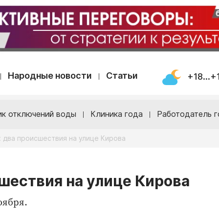
Народные новости
Статьи
+18...+
ик отключений воды
Клиника года
Работодатель г
: два происшествия на улице Кирова
сшествия на улице Кирова
оября.