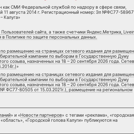
н как СМИ Федеральной службой по надзору в сфере связи,
 11 августа 2014 г. Регистрационный номер: Эл №ФС77-58967
– Калуга»
 Пользователей сайта, а также счетчики Яндекс.Метрика, Livein
я в Политике по защите персональных данных.
г по размещению на страницах сетевого издания для размеще
збирательной кампании по выборам в Государственную Думу
го созыва, назначенных на 18 – 20 сентября 2026 года. Сете
.2014г.)
»
г по размещению на страницах сетевого издания для размеще
збирательной кампании по выборам в Государственную Думу
го созыва, назначенных на 18 – 20 сентября 2026 года. Сете
 № ФС77-80505 от 15.03.2021г.), размещение на региональном
паний
» и «
Новости партнеров
» с тегами «реклама», «городская
 «область», «Городской голова Калуги» публикуются на