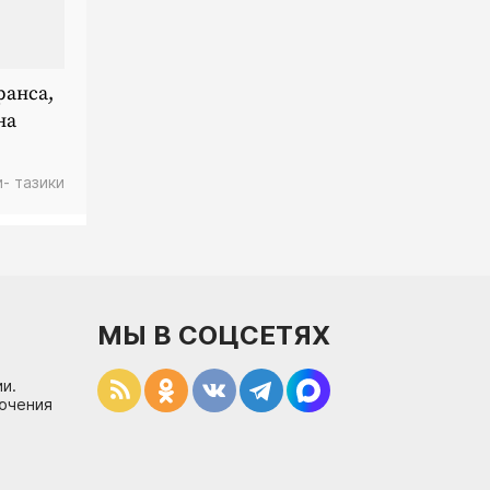
ранса,
на
и- тазики
МЫ В СОЦСЕТЯХ
и.
лючения