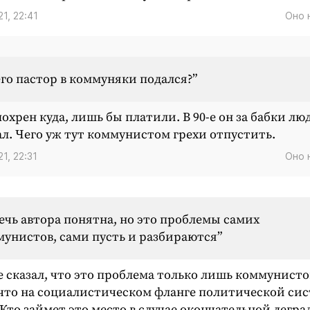
21, 22:41
Оно 
его пастор в коммуняки подался?”
похрен куда, лишь бы платили. В 90-е он за бабки лю
л. Чего уж тут коммунистом грехи отпустить.
21, 22:31
Оно 
ечь автора понятна, но это проблемы самих
унистов, сами пусть и разбираются”
е сказал, что это проблема только лишь коммунисто
 что на социалистическом фланге политической си
 Кто займет это место в случае окончательной дегр