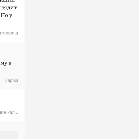
глядит
 Но у
 товарищ
му в
Карма
е кал...