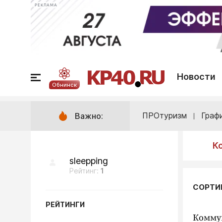
РЕКЛАМА
Новости
Обнинск
ПРОтуризм
Граф
Важно:
К
sleepping
Рейтинг:
1
СОРТИ
РЕЙТИНГИ
Коммун