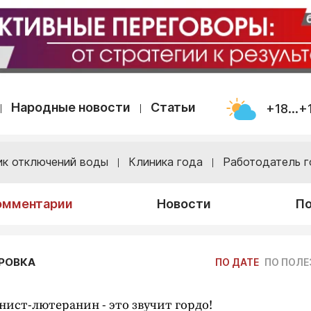
Народные новости
Статьи
+18...+
ик отключений воды
Клиника года
Работодатель г
омментарии
Новости
По
РОВКА
ПО ДАТЕ
ПО ПОЛ
ист-лютеранин - это звучит гордо!