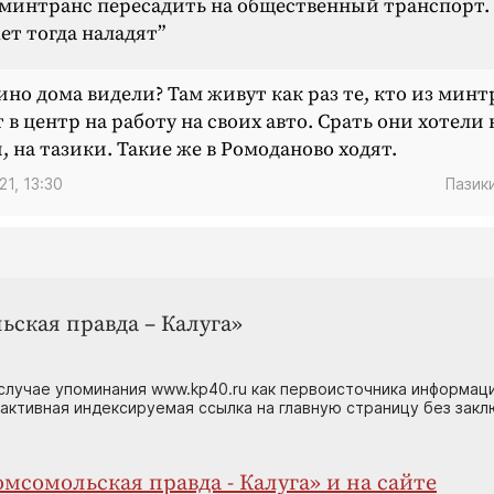
 минтранс пересадить на общественный транспорт.
т тогда наладят”
но дома видели? Там живут как раз те, кто из минт
т в центр на работу на своих авто. Срать они хотели 
, на тазики. Такие же в Ромоданово ходят.
21, 13:30
Пазик
ьская правда – Калуга»
случае упоминания www.kp40.ru как первоисточника информаци
 активная индексируемая ссылка на главную страницу без зак
мсомольская правда - Калуга» и на сайте