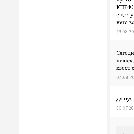
КПРФ? 
еще ту
него в
16.08.20
Сегодн
пешехо
хвост 
04.08.20
Да пус
30.07.20