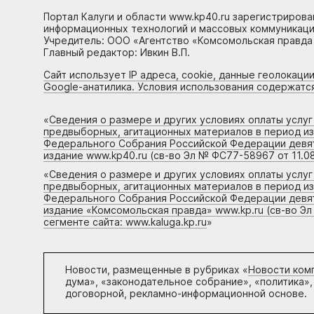
Портал Калуги и области www.kp40.ru зарегистрирова
информационных технологий и массовых коммуникаций
Учредитель: ООО «Агентство «Комсомольская правда 
Главный редактор: Ивкин В.П.
Сайт использует IP адреса, cookie, данные геолокации
Google-анатилика. Условия использования содержатс
«
Сведения о размере и других условиях оплаты услу
предвыборных, агитационных материалов в период и
Федерального Собрания Российской Федерации девято
издание www.kp40.ru (св-во Эл № ФС77-58967 от 11.08
«
Сведения о размере и других условиях оплаты услу
предвыборных, агитационных материалов в период и
Федерального Собрания Российской Федерации девято
издание «Комсомольская правда» www.kp.ru (св-во Эл
сегменте сайта: www.kaluga.kp.ru
»
Новости, размещенные в рубриках «
Новости ком
дума», «законодательное собрание», «политика»,
договорной, рекламно-информационной основе.