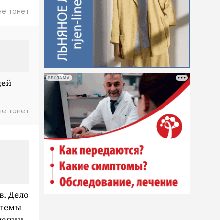
не тонет
РЕКЛАМА
дей
не тонет
в. Дело
стемы
адации