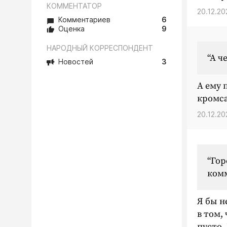
КОММЕНТАТОР
20.12.20
Комментариев
6
Оценка
9
НАРОДНЫЙ КОРРЕСПОНДЕНТ
“А ч
Новостей
3
А ему 
кромса
20.12.20
“Гор
комм
Я бы н
в том,
пусто.