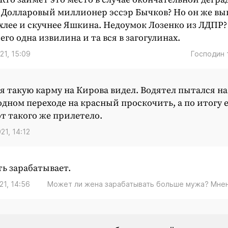
Долларовый миллионер эссэр Бычков? Но он же вы
хлее и скучнее Яшкина. Недоумок Лозенко из ЛДПР?
сего одна извилина и та вся в загогулинах.
21, 15:09
Господин
я такую карму на Кирова видел. Водятел пытался на
дном переходе на красный проскочить, а по итогу е
от такого же прилетело.
21, 14:12
ть зарабатывает.
21, 14:56
Может ли жена зарабатывать больше мужа? Мнени