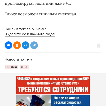
Интересное чтиво
прогнозируют ноль или даже +1.
Клиника года
Также возможен сильный снегопад.
Бренд года
Работодатель года
Нашли в тексте ошибку?
Выделите её и нажмите сюда!
Новости по тегу
погода
снег
РЕКЛАМА