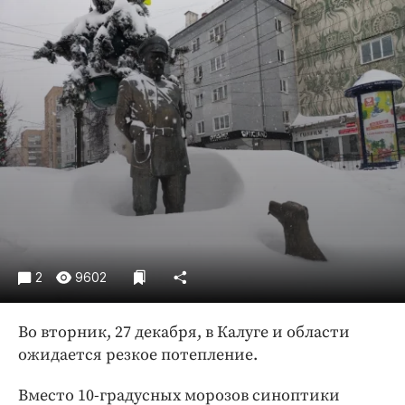
Криминал
Культура
Недвижимость и ЖКХ
Образование
Общество
Погода
Праздники
Происшествия
Спорт
Экономика и бизнес
2
9602
ПРОЕКТЫ
Блоги
Во вторник, 27 декабря, в Калуге и области
ожидается резкое потепление.
Издания
Медиаперсона
Вместо 10-градусных морозов синоптики