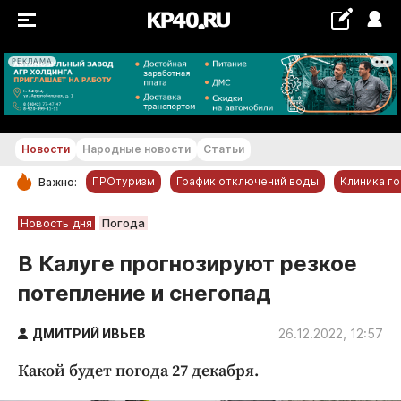
РЕКЛАМА
+18...+19 °С
Новости
Народные новости
Статьи
ПРОтуризм
График отключений воды
Клиника г
Важно:
РУБРИКИ
Новость дня
Погода
Обнинск
В Калуге прогнозируют резкое
Новости компаний
потепление и снегопад
Статьи
Народные новости
ДМИТРИЙ ИВЬЕВ
26.12.2022, 12:57
Авто и транспорт
Какой будет погода 27 декабря.
Благоустройство