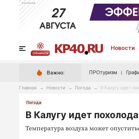
РЕКЛАМА
Новости
Обнинск
ПРОтуризм
Граф
Важно:
Главная
Новости
Погода
В Калугу идет п
→
→
→
Погода
В Калугу идет похолод
Температура воздуха может опуститьс