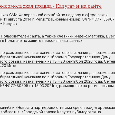
мсомольская правда - Калуга» и на сайте
н как СМИ Федеральной службой по надзору в сфере связи,
 11 августа 2014 г. Регистрационный номер: Эл №ФС77-58967
– Калуга»
 Пользователей сайта, а также счетчики Яндекс.Метрика, Livein
я в Политике по защите персональных данных.
г по размещению на страницах сетевого издания для размеще
збирательной кампании по выборам в Государственную Думу
го созыва, назначенных на 18 – 20 сентября 2026 года. Сете
.2014г.)
»
г по размещению на страницах сетевого издания для размеще
збирательной кампании по выборам в Государственную Думу
го созыва, назначенных на 18 – 20 сентября 2026 года. Сете
 № ФС77-80505 от 15.03.2021г.), размещение на региональном
паний
» и «
Новости партнеров
» с тегами «реклама», «городская
 «область», «Городской голова Калуги» публикуются на