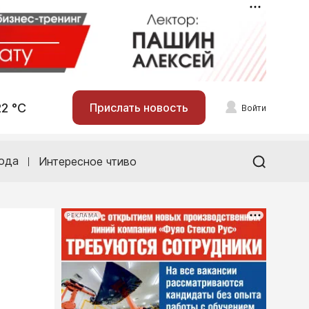
22 °С
Прислать новость
Войти
ода
Интересное чтиво
РЕКЛАМА