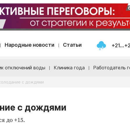
Народные новости
Статьи
+21...+
ик отключений воды
Клиника года
Работодатель г
охолодание с дождями
ание с дождями
я до +15.