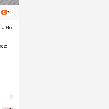
ОК
в. Но
всю
калуга