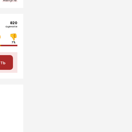
820
оценили
7%
сть