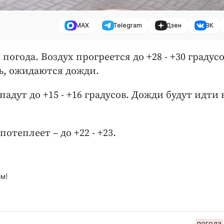
MAX
Telegram
Дзен
ВК
погода. Воздух прогреется до +28 - +30 градусо
ь, ожидаются дожди.
адут до +15 - +16 градусов. Дожди будут идти 
теплеет – до +22 - +23.
м!
погода