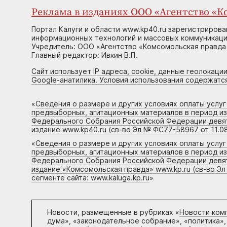
Реклама в изданиях ООО «Агентство «Ко
Портал Калуги и области www.kp40.ru зарегистрирова
информационных технологий и массовых коммуникаций
Учредитель: ООО «Агентство «Комсомольская правда 
Главный редактор: Ивкин В.П.
Сайт использует IP адреса, cookie, данные геолокации
Google-анатилика. Условия использования содержатс
«
Сведения о размере и других условиях оплаты услу
предвыборных, агитационных материалов в период и
Федерального Собрания Российской Федерации девято
издание www.kp40.ru (св-во Эл № ФС77-58967 от 11.08
«
Сведения о размере и других условиях оплаты услу
предвыборных, агитационных материалов в период и
Федерального Собрания Российской Федерации девято
издание «Комсомольская правда» www.kp.ru (св-во Эл
сегменте сайта: www.kaluga.kp.ru
»
Новости, размещенные в рубриках «
Новости ком
дума», «законодательное собрание», «политика»,