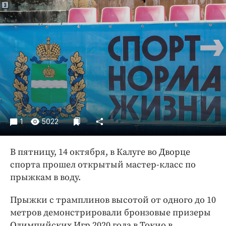
Криминал
Культура
Недвижимость и ЖКХ
Образование
Общество
Погода
Праздники
Происшествия
1
5022
Спорт
Экономика и бизнес
В пятницу, 14 октября, в Калуге во Дворце
ПРОЕКТЫ
спорта прошел открытый мастер-класс по
прыжкам в воду.
Блоги
Издания
Прыжки с трамплинов высотой от одного до 10
метров демонстрировали бронзовые призеры
Медиаперсона
Олимпийских Игр 2020 года в Токио в