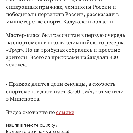
Интересное чтиво
синхронных прыжках, чемпионы России и
Клиника года
победители первенств России, рассказали в
Бренд года
министерстве спорта Калужской области.
Работодатель года
Мастер-класс был рассчитан в первую очередь
на спортсменов школы олимпийского резерва
«Труд». Но на трибунах собрались и простые
зрители. Всего за прыжками наблюдали 400
человек.
- Прыжок длится доли секунды, а скорость
спортсменов достигает 35-50 км/ч, - отметили
в Минспорта.
Видео смотрите по
ссылке
.
Нашли в тексте ошибку?
Выделите её и нажмите сюда!