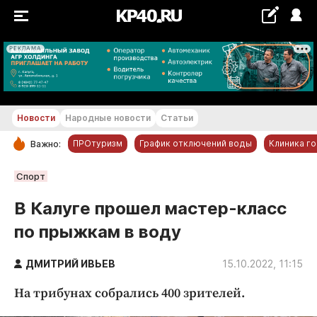
РЕКЛАМА
+29...+30 °С
Новости
Народные новости
Статьи
ПРОтуризм
График отключений воды
Клиника г
Важно:
РУБРИКИ
Спорт
Обнинск
В Калуге прошел мастер-класс
Новости компаний
по прыжкам в воду
Статьи
Народные новости
ДМИТРИЙ ИВЬЕВ
15.10.2022, 11:15
Авто и транспорт
На трибунах собрались 400 зрителей.
Благоустройство