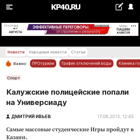
+28...+29 °С
РЕКЛАМА
Новости
Народные новости
Статьи
ПРОтуризм
График отключений воды
Клиника г
Важно:
РУБРИКИ
Спорт
Обнинск
Калужские полицейские попали
Новости компаний
на Универсиаду
Статьи
Народные новости
ДМИТРИЙ ИВЬЕВ
17.06.2013, 12:45
Авто и транспорт
Самые массовые студенческие Игры пройдут в
Благоустройство
Казани.