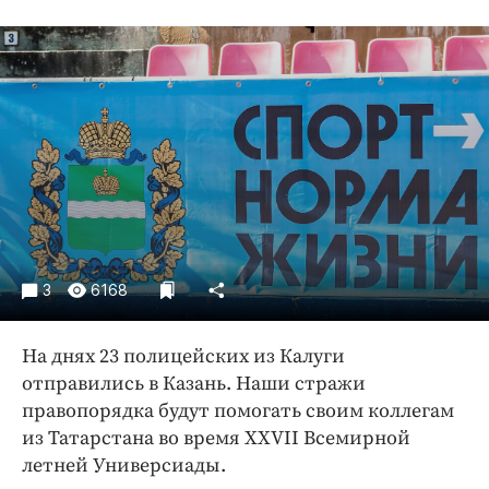
Криминал
Культура
Недвижимость и ЖКХ
Образование
Общество
Погода
Праздники
Происшествия
Спорт
3
6168
Экономика и бизнес
ПРОЕКТЫ
На днях 23 полицейских из Калуги
отправились в Казань. Наши стражи
Блоги
правопорядка будут помогать своим коллегам
Издания
из Татарстана во время XXVII Всемирной
Медиаперсона
летней Универсиады.