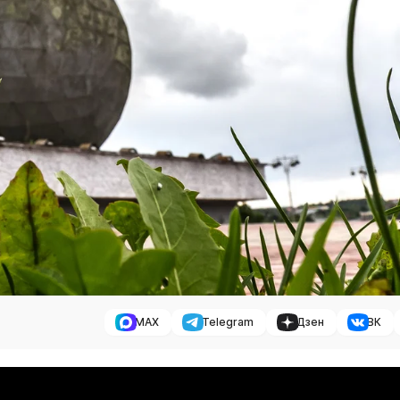
MAX
Telegram
Дзен
ВК