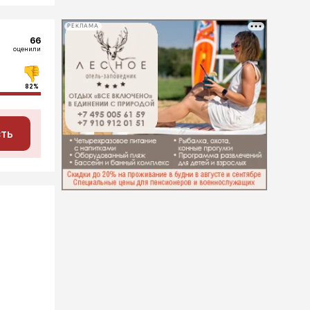
РЕКЛАМА
66
оценили
82%
сть