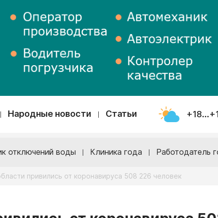
Народные новости
Статьи
+18...+
ик отключений воды
Клиника года
Работодатель г
области привились от коронавируса 508 226 человек