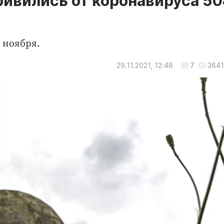
ривились от коронавируса 50
 ноября.
29.11.2021, 12:48
7
3641