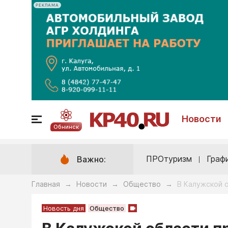
РЕКЛАМА
Новости
Обнинск
ПРОтуризм
Граф
Важно:
Главная
Новости
Общество
В Калужской 
→
→
→
Новость дня
Общество