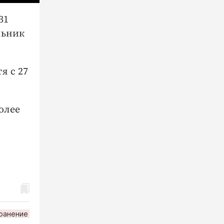
31
льник
я с 27
олее
ранение