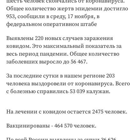
шесть человек скончались от коронавируса.
Интересное чтиво
Общее количество жертв эпидемии достигло
Клиника года
953, сообщили в среду, 17 ноября, в
Бренд года
федеральном оперативном штабе
Работодатель года
Выявлены 220 новых случаев заражения
ковидом. Это максимальный показатель за
весь период пандемии. Общее количество
заболевших выросло до 56 467.
За последние сутки в нашем регионе 203
человека выздоровели от коронавируса. Всего
с болезнью справились 53 039 калужан.
На лечении с ковидом остается 2475 человек.
Вакцинированы - 464 570 человек.
По всей России выявлены за сутки 36 626