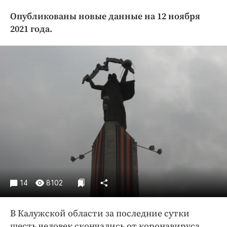
Криминал
Опубликованы новые данные на 12 ноября
Культура
2021 года.
Недвижимость и ЖКХ
Образование
Общество
Погода
Праздники
Происшествия
Спорт
Экономика и бизнес
ПРОЕКТЫ
14
8102
Блоги
Издания
В Калужской области за последние сутки
Медиаперсона
шесть человек скончались от коронавируса.