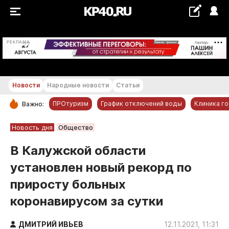
+21...+22 °С
РЕКЛАМА
Новости
Народные новости
Статьи
ПРОтуризм
График отключений воды
Клиника г
Важно:
РУБРИКИ
Новость дня
Общество
Обнинск
В Калужской области
Новости компаний
установлен новый рекорд по
Статьи
приросту больных
Народные новости
коронавирусом за сутки
Авто и транспорт
Благоустройство
ДМИТРИЙ ИВЬЕВ
12.11.2021, 11:31