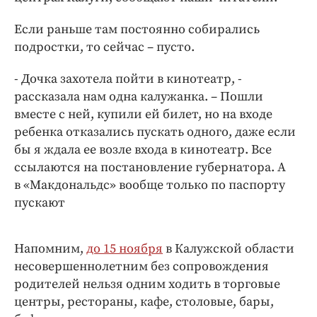
Интересное чтиво
Клиника года
Если раньше там постоянно собирались
Бренд года
подростки, то сейчас – пусто.
Работодатель года
- Дочка захотела пойти в кинотеатр, -
рассказала нам одна калужанка. – Пошли
вместе с ней, купили ей билет, но на входе
ребенка отказались пускать одного, даже если
бы я ждала ее возле входа в кинотеатр. Все
ссылаются на постановление губернатора. А
в «Макдональдс» вообще только по паспорту
пускают
Напомним,
до 15 ноября
в Калужской области
несовершеннолетним без сопровождения
родителей нельзя одним ходить в торговые
центры, рестораны, кафе, столовые, бары,