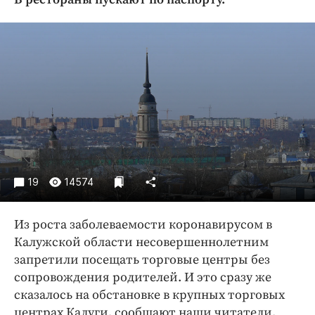
Криминал
Культура
Недвижимость и ЖКХ
Образование
Общество
Погода
Праздники
Происшествия
Спорт
19
14574
Экономика и бизнес
Из роста заболеваемости коронавирусом в
ПРОЕКТЫ
Калужской области несовершеннолетним
Блоги
запретили посещать торговые центры без
Издания
сопровождения родителей. И это сразу же
сказалось на обстановке в крупных торговых
Медиаперсона
центрах Калуги, сообщают наши читатели.