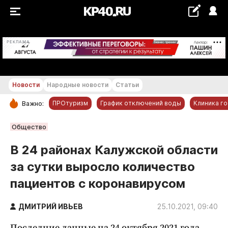
+22...+23 °С
РЕКЛАМА
Новости
Народные новости
Статьи
ПРОтуризм
График отключений воды
Клиника г
Важно:
РУБРИКИ
Общество
Обнинск
В 24 районах Калужской области
Новости компаний
за сутки выросло количество
Статьи
пациентов с коронавирусом
Народные новости
Авто и транспорт
ДМИТРИЙ ИВЬЕВ
25.10.2021, 09:40
Благоустройство
Последние данные на 24 октября 2021 года.