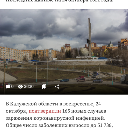
Криминал
Культура
Недвижимость и ЖКХ
Образование
Общество
Погода
Праздники
Происшествия
Спорт
Экономика и бизнес
0
3630
ПРОЕКТЫ
В Калужской области в воскресенье, 24
Блоги
октября,
подтвердили
165 новых случаев
Издания
заражения коронавирусной инфекцией.
Медиаперсона
Общее число заболевших выросло до 51 736,