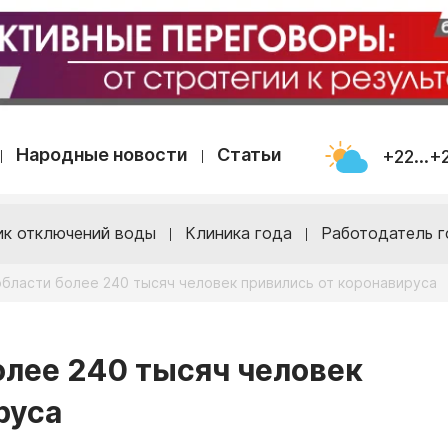
Народные новости
Статьи
+22...+
ик отключений воды
Клиника года
Работодатель г
области более 240 тысяч человек привились от коронавируса
олее 240 тысяч человек
руса