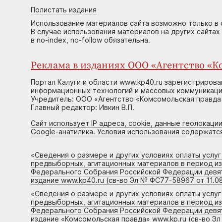
Полистать издания
Использование материалов сайта возможно только в 
В случае использования материалов на других сайтах
в no-index, no-follow обязательна.
Реклама в изданиях ООО «Агентство «Ко
Портал Калуги и области www.kp40.ru зарегистрирова
информационных технологий и массовых коммуникаций
Учредитель: ООО «Агентство «Комсомольская правда 
Главный редактор: Ивкин В.П.
Сайт использует IP адреса, cookie, данные геолокации
Google-анатилика. Условия использования содержатс
«
Сведения о размере и других условиях оплаты услу
предвыборных, агитационных материалов в период и
Федерального Собрания Российской Федерации девято
издание www.kp40.ru (св-во Эл № ФС77-58967 от 11.08
«
Сведения о размере и других условиях оплаты услу
предвыборных, агитационных материалов в период и
Федерального Собрания Российской Федерации девято
издание «Комсомольская правда» www.kp.ru (св-во Эл