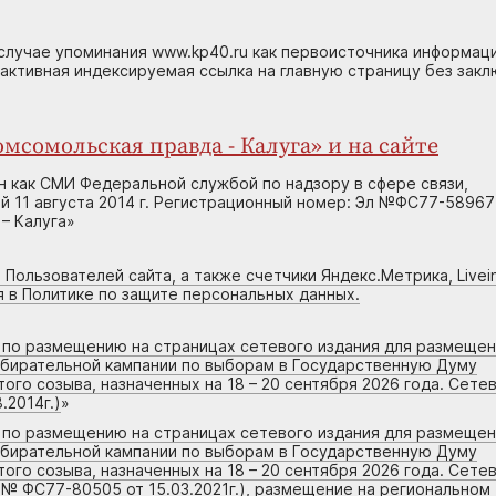
случае упоминания www.kp40.ru как первоисточника информаци
 активная индексируемая ссылка на главную страницу без зак
мсомольская правда - Калуга» и на сайте
н как СМИ Федеральной службой по надзору в сфере связи,
 11 августа 2014 г. Регистрационный номер: Эл №ФС77-58967
– Калуга»
 Пользователей сайта, а также счетчики Яндекс.Метрика, Livein
я в Политике по защите персональных данных.
г по размещению на страницах сетевого издания для размеще
збирательной кампании по выборам в Государственную Думу
го созыва, назначенных на 18 – 20 сентября 2026 года. Сете
.2014г.)
»
г по размещению на страницах сетевого издания для размеще
збирательной кампании по выборам в Государственную Думу
го созыва, назначенных на 18 – 20 сентября 2026 года. Сете
 № ФС77-80505 от 15.03.2021г.), размещение на региональном