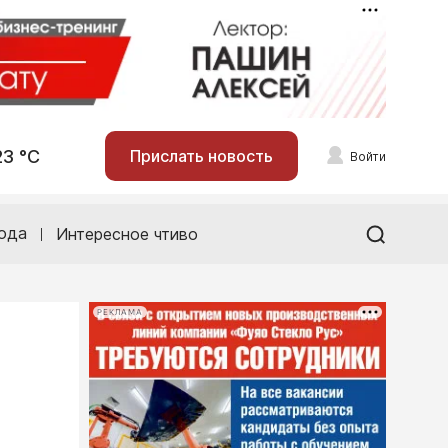
23 °С
Прислать новость
Войти
ода
Интересное чтиво
РЕКЛАМА