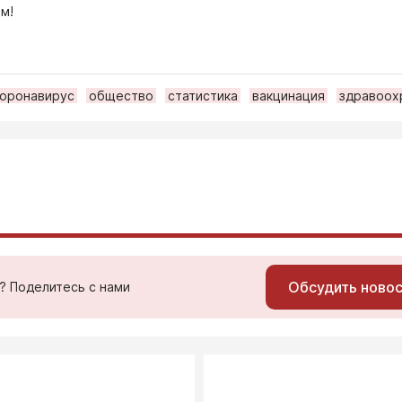
м!
коронавирус
общество
статистика
вакцинация
здравоох
Обсудить ново
ь? Поделитесь с нами