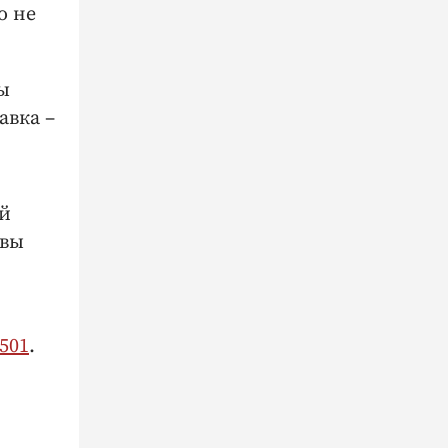
о не
ы
авка –
ой
 вы
501
.