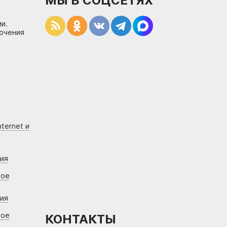
МЫ В СОЦСЕТЯХ
и.
лючения
ternet и
ния
вое
ния
вое
КОНТАКТЫ