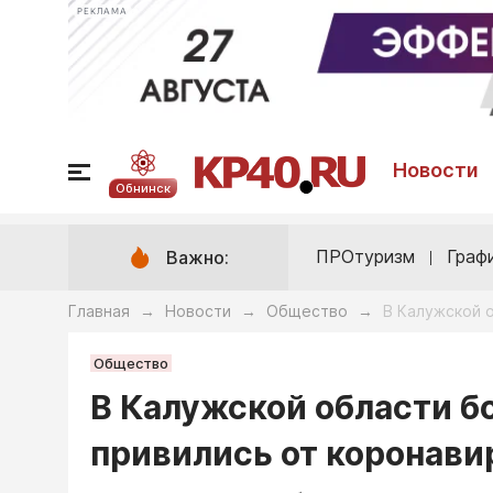
РЕКЛАМА
Новости
Обнинск
ПРОтуризм
Граф
Важно:
Главная
Новости
Общество
В Калужской 
→
→
→
Общество
В Калужской области б
привились от коронави