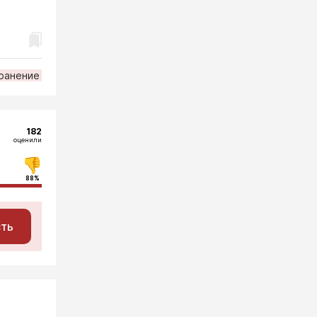
ранение
182
оценили
88%
сть