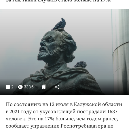
Криминал
Культура
Недвижимость и ЖКХ
Образование
Общество
Погода
Праздники
Происшествия
Спорт
Экономика и бизнес
2
3385
ПРОЕКТЫ
По состоянию на 12 июля в Калужской области
Блоги
в 2021 году от укусов клещей пострадали 1637
Издания
человек. Это на 17% больше, чем годом ранее,
Медиаперсона
сообщает управление Роспотребнадзора по