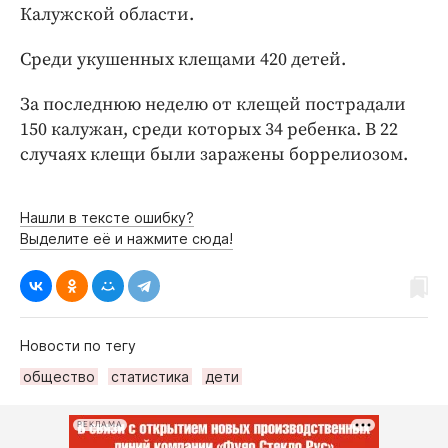
Интересное чтиво
Калужской области.
Клиника года
Среди укушенных клещами 420 детей.
Бренд года
Работодатель года
За последнюю неделю от клещей пострадали
150 калужан, среди которых 34 ребенка. В 22
случаях клещи были заражены боррелиозом.
Нашли в тексте ошибку?
Выделите её и нажмите сюда!
Новости по тегу
общество
статистика
дети
РЕКЛАМА