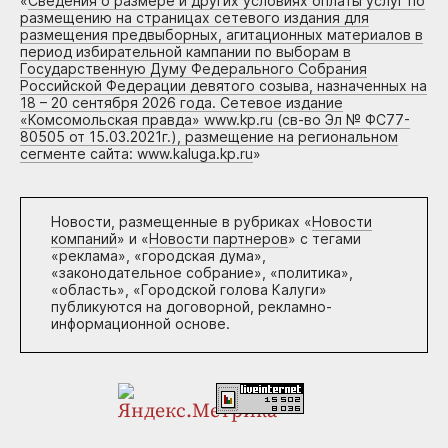
«
Сведения о размере и других условиях оплаты услуг по
размещению на страницах сетевого издания для
размещения предвыборных, агитационных материалов в
период избирательной кампании по выборам в
Государственную Думу Федерального Собрания
Российской Федерации девятого созыва, назначенных на
18 – 20 сентября 2026 года. Сетевое издание
«Комсомольская правда» www.kp.ru (св-во Эл № ФС77-
80505 от 15.03.2021г.), размещение на региональном
сегменте сайта: www.kaluga.kp.ru
»
Новости, размещенные в рубриках «
Новости
компаний
» и «
Новости партнеров
» с тегами
«реклама», «городская дума»,
«законодательное собрание», «политика»,
«область», «Городской голова Калуги»
публикуются на договорной, рекламно-
информационной основе.