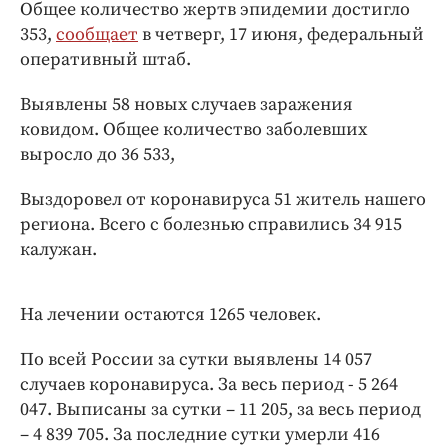
Интересное чтиво
Общее количество жертв эпидемии достигло
353,
сообщает
в четверг, 17 июня, федеральный
Клиника года
оперативный штаб.
Бренд года
Работодатель года
Выявлены 58 новых случаев заражения
ковидом. Общее количество заболевших
выросло до 36 533,
Выздоровел от коронавируса 51 житель нашего
региона. Всего с болезнью справились 34 915
калужан.
На лечении остаются 1265 человек.
По всей России за сутки выявлены 14 057
случаев коронавируса. За весь период - 5 264
047. Выписаны за сутки – 11 205, за весь период
– 4 839 705. За последние сутки умерли 416