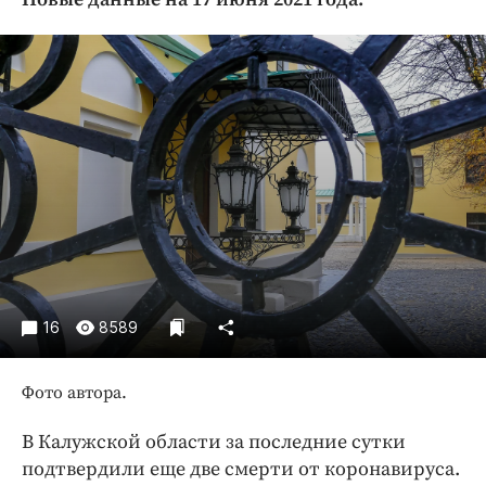
Криминал
Культура
Недвижимость и ЖКХ
Образование
Общество
Погода
Праздники
Происшествия
Спорт
Экономика и бизнес
16
8589
ПРОЕКТЫ
Фото автора.
Блоги
Издания
В Калужской области за последние сутки
Медиаперсона
подтвердили еще две смерти от коронавируса.