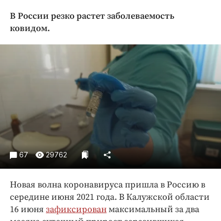
Криминал
В России резко растет заболеваемость
Культура
ковидом.
Недвижимость и ЖКХ
Образование
Общество
Погода
Праздники
Происшествия
Спорт
Экономика и бизнес
67
29762
ПРОЕКТЫ
Блоги
Новая волна коронавируса пришла в Россию в
Издания
середине июня 2021 года. В Калужской области
16 июня
Медиаперсона
зафиксирован
максимальный за два