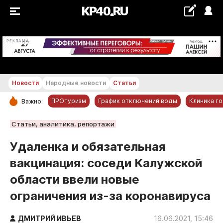
+20...+21 °С
РЕКЛАМА
Новости
Народные новости
Статьи
ПРОтуризм
График отключений воды
Клиника г
Важно:
РУБРИКИ
Статьи, аналитика, репортажи
Обнинск
Удаленка и обязательная
Новости компаний
вакцинация: соседи Калужской
Статьи
области ввели новые
Народные новости
ограничения из-за коронавируса
Авто и транспорт
Благоустройство
ДМИТРИЙ ИВЬЕВ
16.06.2021, 15:46