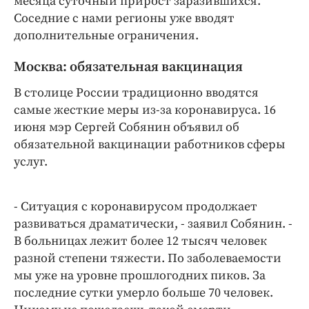
месяца суточный прирост заразившихся.
Интересное чтиво
Соседние с нами регионы уже вводят
Клиника года
дополнительные ограничения.
Бренд года
Москва: обязательная вакцинация
Работодатель года
В столице России традиционно вводятся
самые жесткие меры из-за коронавируса. 16
июня мэр Сергей Собянин объявил об
обязательной вакцинации работников сферы
услуг.
- Ситуация с коронавирусом продолжает
развиваться драматически, - заявил Собянин. -
В больницах лежит более 12 тысяч человек
разной степени тяжести. По заболеваемости
мы уже на уровне прошлогодних пиков. За
последние сутки умерло больше 70 человек.