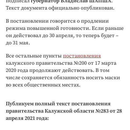
подписал
губернатор Владислав ШАПША
.
Интересное чтиво
Текст документа официально опубликован.
Клиника года
Бренд года
В постановлении говорится о продлении
Работодатель года
режима повышенной готовности. Если раньше
он действовал до 30 апреля, то теперь будет –
до 31 мая.
Все остальные пункты
постановления
калужского правительства №200 от 17 марта
2020 года продолжают действовать. В том
числе сохраняется обязанность носить маски
во всех общественных местах.
Публикуем полный текст постановления
правительства Калужской области №283 от 28
апреля 2021 года: