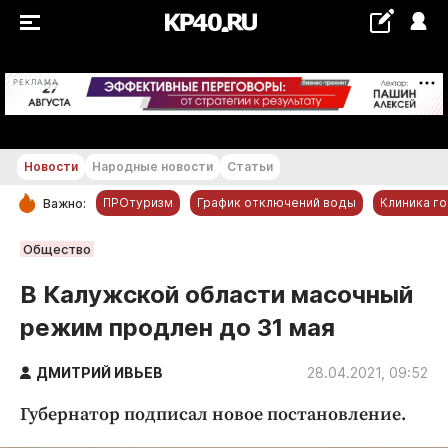
+14...+15 °С
РЕКЛАМА
Новости
Народные новости
Статьи
ПРОтуризм
График отключений воды
Клиника г
Важно:
РУБРИКИ
Общество
Обнинск
В Калужской области масочный
Новости компаний
режим продлен до 31 мая
Статьи
Народные новости
ДМИТРИЙ ИВЬЕВ
28.04.2021, 09:52
Авто и транспорт
Губернатор подписал новое постановление.
Благоустройство