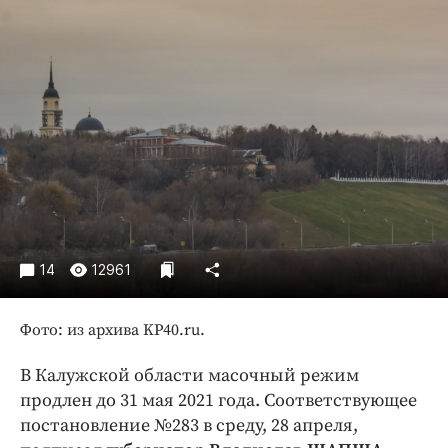
Криминал
Культура
Недвижимость и ЖКХ
Образование
Общество
Погода
Праздники
Происшествия
Спорт
14
12961
Экономика и бизнес
ПРОЕКТЫ
Фото: из архива KP40.ru.
Блоги
В Калужской области масочный режим
Издания
продлен до 31 мая 2021 года. Соответствующее
Медиаперсона
постановление №283 в среду, 28 апреля,