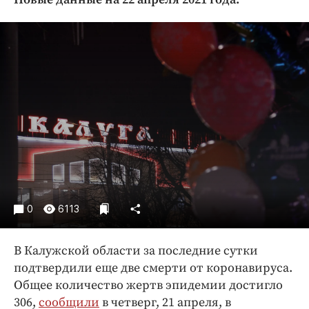
Криминал
Культура
Недвижимость и ЖКХ
Образование
Общество
Погода
Праздники
Происшествия
Спорт
Экономика и бизнес
0
6113
ПРОЕКТЫ
В Калужской области за последние сутки
Блоги
подтвердили еще две смерти от коронавируса.
Издания
Общее количество жертв эпидемии достигло
Медиаперсона
306,
сообщили
в четверг, 21 апреля, в