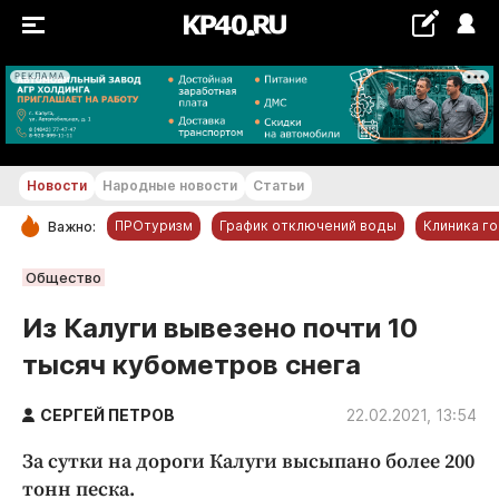
РЕКЛАМА
+21...+22 °С
Новости
Народные новости
Статьи
ПРОтуризм
График отключений воды
Клиника г
Важно:
РУБРИКИ
Общество
Обнинск
Из Калуги вывезено почти 10
Новости компаний
тысяч кубометров снега
Статьи
Народные новости
СЕРГЕЙ ПЕТРОВ
22.02.2021, 13:54
Авто и транспорт
За сутки на дороги Калуги высыпано более 200
Благоустройство
тонн песка.