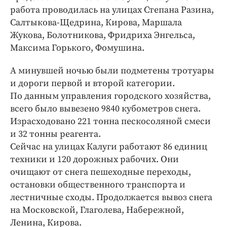
Интересное чтиво
работа проводилась на улицах Степана Разина,
Клиника года
Салтыкова-Щедрина, Кирова, Маршала
Бренд года
Жукова, Болотникова, Фридриха Энгельса,
Максима Горького, Фомушина.
Работодатель года
А минувшей ночью были подметены тротуары
и дороги первой и второй категории.
По данным управления городского хозяйства,
всего было вывезено 9840 кубометров снега.
Израсходовано 221 тонна пескосоляной смеси
и 32 тонны реагента.
Сейчас на улицах Калуги работают 86 единиц
техники и 120 дорожных рабочих. Они
очищают от снега пешеходные переходы,
остановки общественного транспорта и
лестничные сходы. Продолжается вывоз снега
на Московской, Глаголева, Набережной,
Ленина, Кирова.