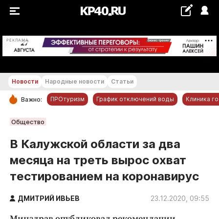
+21...+22 °С
РЕКЛАМА
Новости
Народные новости
Статьи
ПРОтуризм
График отключений воды
Клиника г
Важно:
РУБРИКИ
Общество
Обнинск
В Калужской области за два
Новости компаний
месяца на треть вырос охват
Статьи
тестированием на коронавирус
Народные новости
Авто и транспорт
ДМИТРИЙ ИВЬЕВ
23.12.2020, 09:55
Благоустройство
Минздрав опубликовал рекомендации