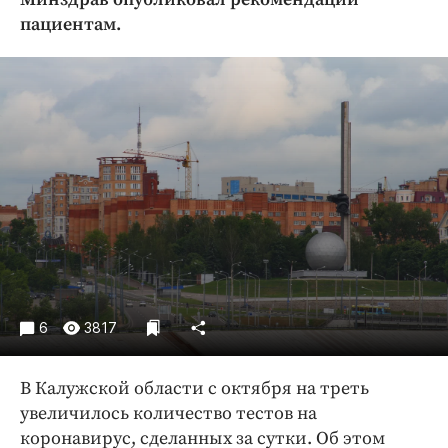
Криминал
пациентам.
Культура
Недвижимость и ЖКХ
Образование
Общество
Погода
Праздники
Происшествия
Спорт
Экономика и бизнес
ПРОЕКТЫ
6
3817
Блоги
В Калужской области с октября на треть
Издания
увеличилось количество тестов на
Медиаперсона
коронавирус, сделанных за сутки. Об этом