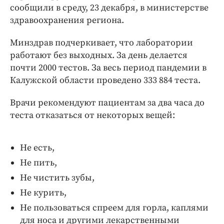
Интересное чтиво
сообщили в среду, 23 декабря, в министерстве
Клиника года
здравоохранения региона.
Бренд года
Минздрав подчеркивает, что лаборатории
Работодатель года
работают без выходных. За день делается
почти 2000 тестов. За весь период пандемии в
Калужской области проведено 333 884 теста.
Врачи рекомендуют пациентам за два часа до
теста отказаться от некоторых вещей:
Не есть,
Не пить,
Не чистить зубы,
Не курить,
Не пользоваться спреем для горла, каплями
для носа и другими лекарственными