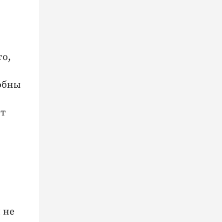
то,
обны
от
 не