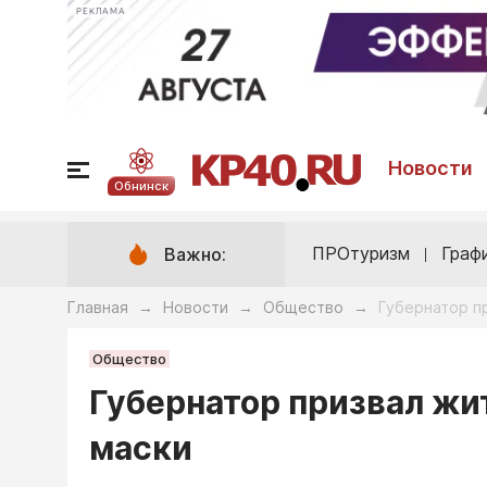
РЕКЛАМА
Новости
Обнинск
ПРОтуризм
Граф
Важно:
Главная
Новости
Общество
Губернатор п
→
→
→
Общество
Губернатор призвал жи
маски