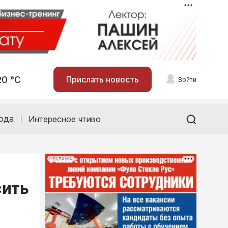
20 °С
Прислать новость
Войти
ода
Интересное чтиво
РЕКЛАМА
сить