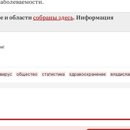
заболеваемости.
ге и области
собраны здесь
. Информация
м!
вирус
общество
статистика
здравоохранение
владисла