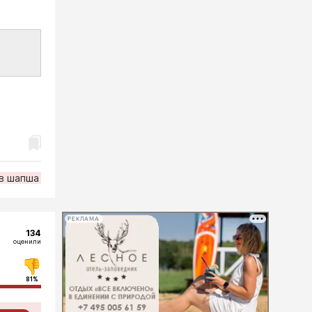
в шапша
РЕКЛАМА
134
оценили
81%