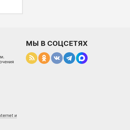
МЫ В СОЦСЕТЯХ
и.
лючения
ternet и