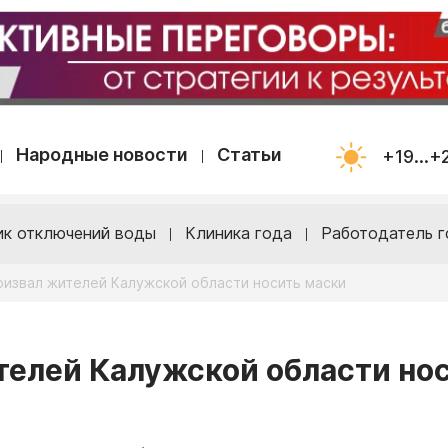
Народные новости
Статьи
+19...+
ик отключений воды
Клиника года
Работодатель г
ризвал жителей Калужской области носить маски
телей Калужской области но