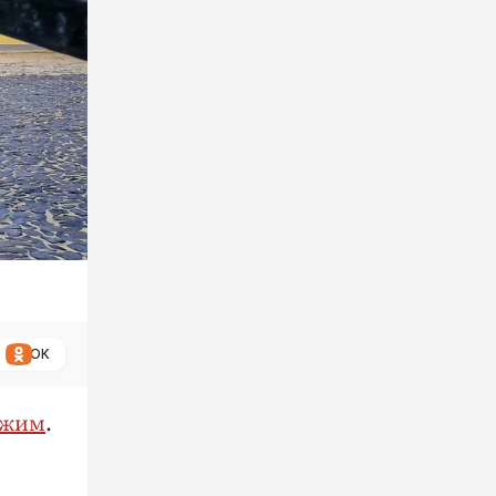
ОК
ежим
.