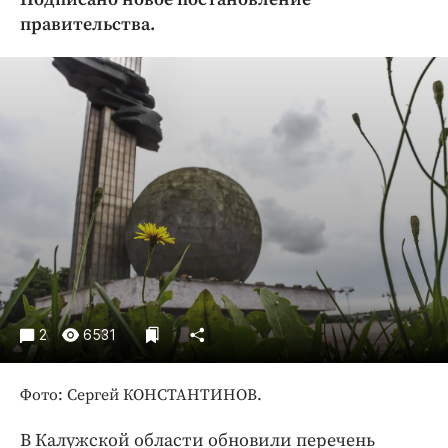
Криминал
правительства.
Культура
Недвижимость и ЖКХ
Образование
Общество
Погода
Праздники
Происшествия
Спорт
Экономика и бизнес
ПРОЕКТЫ
2
6531
Блоги
Издания
Фото: Сергей КОНСТАНТИНОВ.
Медиаперсона
В Калужской области обновили перечень