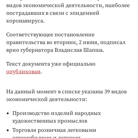
Интересное чтиво
видов экономической деятельности, наиболее
Клиника года
пострадавших в связи с эпидемией
Бренд года
коронавируса.
Работодатель года
Соответствующее постановление
правительства во вторник, 2 июня, подписал
врио губернатора Владислав Шапша.
Текст документа уже официально
опубликован
.
На данный момент в списке указаны 39 видов
экономической деятельности:
Производство изделий народных
художественных промыслов
Торговля розничная легковыми
автомобилями и легкими