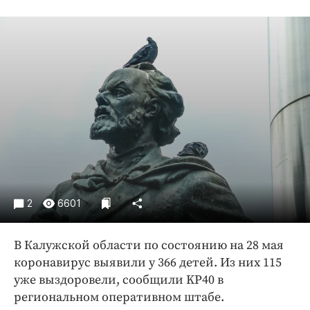
Криминал
Культура
Недвижимость и ЖКХ
Образование
Общество
Погода
Праздники
Происшествия
Спорт
Экономика и бизнес
2
6601
ПРОЕКТЫ
В Калужской области по состоянию на 28 мая
Блоги
коронавирус выявили у 366 детей. Из них 115
Издания
уже выздоровели, сообщили KP40 в
Медиаперсона
региональном оперативном штабе.