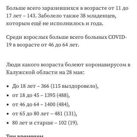
Интересное чтиво
Больше всего заразившихся в возрасте от 11 до
Клиника года
17 лет – 143. Заболело также 38 младенцев,
Бренд года
которым ещё не исполнилось и года.
Работодатель года
Среди взрослых больше всего больных COVID-
19 в возрасте от 46 до 64 лет.
Люди какого возраста болеют коронавирусом в
Калужской области на 28 мая:
До 18 лет – 366 (115 выздоровело),
от 18 до 45 – 1395 (488),
от 46 до 64 – 1400 (484),
от 65 до 80 лет – 481 (131),
80 лет и старше – 102 (19).
Тем временем