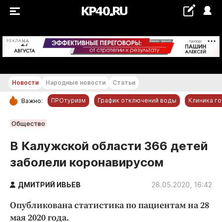
+22...+23 °С
РЕКЛАМА
Новости
Народные новости
Статьи
ПРОтуризм
График отключений воды
Клиника г
Важно:
РУБРИКИ
Общество
Обнинск
В Калужской области 366 детей
Новости компаний
заболели коронавирусом
Статьи
Народные новости
ДМИТРИЙ ИВЬЕВ
28.05.2020, 16:42
Авто и транспорт
Опубликована статистика по пациентам на 28
Благоустройство
мая 2020 года.