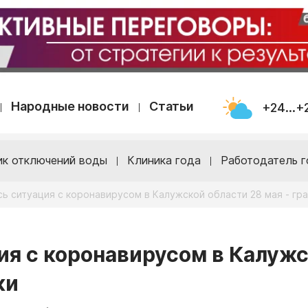
Народные новости
Статьи
+24...+
ик отключений воды
Клиника года
Работодатель г
ь ситуация с коронавирусом в Калужской области 28 мая - гр
ия с коронавирусом в Калуж
ки