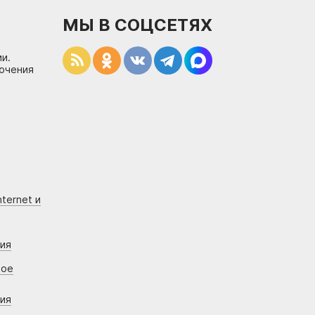
МЫ В СОЦСЕТЯХ
и.
лючения
ternet и
ния
вое
ния