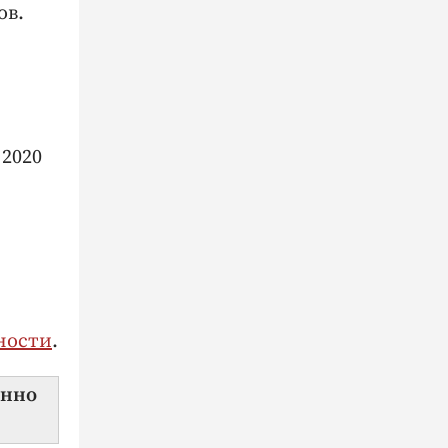
ов.
2020
ности
.
янно