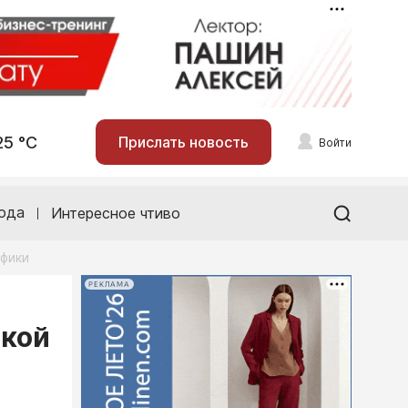
25 °С
Прислать новость
Войти
ода
Интересное чтиво
афики
РЕКЛАМА
ской