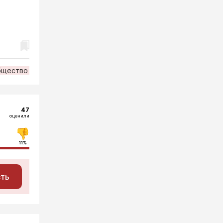
бщество
47
оценили
11%
сть