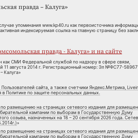
ьская правда – Калуга»
случае упоминания www.kp40.ru как первоисточника информаци
 активная индексируемая ссылка на главную страницу без зак
мсомольская правда - Калуга» и на сайте
н как СМИ Федеральной службой по надзору в сфере связи,
 11 августа 2014 г. Регистрационный номер: Эл №ФС77-58967
– Калуга»
 Пользователей сайта, а также счетчики Яндекс.Метрика, Livein
я в Политике по защите персональных данных.
г по размещению на страницах сетевого издания для размеще
збирательной кампании по выборам в Государственную Думу
го созыва, назначенных на 18 – 20 сентября 2026 года. Сете
.2014г.)
»
г по размещению на страницах сетевого издания для размеще
збирательной кампании по выборам в Государственную Думу