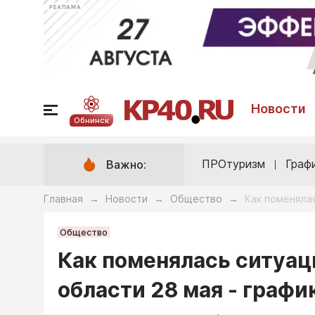
РЕКЛАМА
Новости
Обнинск
ПРОтуризм
Граф
Важно:
Главная
Новости
Общество
Как поменялас
→
→
→
Общество
Как поменялась ситуац
области 28 мая - графи