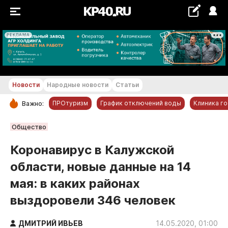
РЕКЛАМА
+22...+23 °С
Новости
Народные новости
Статьи
ПРОтуризм
График отключений воды
Клиника г
Важно:
РУБРИКИ
Общество
Обнинск
Коронавирус в Калужской
Новости компаний
области, новые данные на 14
Статьи
мая: в каких районах
Народные новости
выздоровели 346 человек
Авто и транспорт
Благоустройство
ДМИТРИЙ ИВЬЕВ
14.05.2020, 01:00