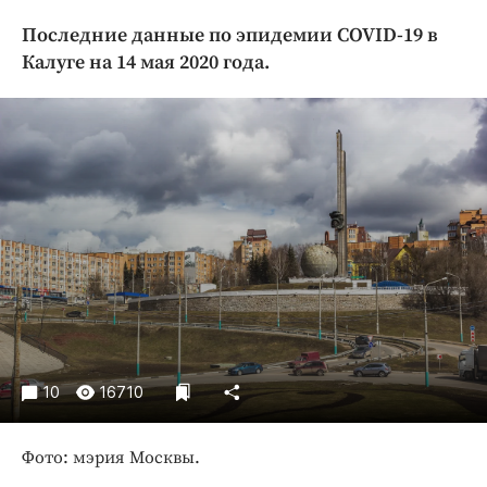
Криминал
Последние данные по эпидемии COVID-19 в
Культура
Калуге на 14 мая 2020 года.
Недвижимость и ЖКХ
Образование
Общество
Погода
Праздники
Происшествия
Спорт
Экономика и бизнес
ПРОЕКТЫ
10
16710
Блоги
Издания
Фото: мэрия Москвы.
Медиаперсона