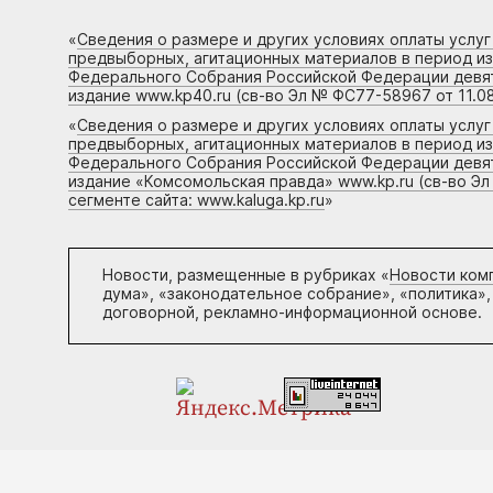
«
Сведения о размере и других условиях оплаты услу
предвыборных, агитационных материалов в период и
Федерального Собрания Российской Федерации девято
издание www.kp40.ru (св-во Эл № ФС77-58967 от 11.08
«
Сведения о размере и других условиях оплаты услу
предвыборных, агитационных материалов в период и
Федерального Собрания Российской Федерации девято
издание «Комсомольская правда» www.kp.ru (св-во Эл
сегменте сайта: www.kaluga.kp.ru
»
Новости, размещенные в рубриках «
Новости ком
дума», «законодательное собрание», «политика»,
договорной, рекламно-информационной основе.