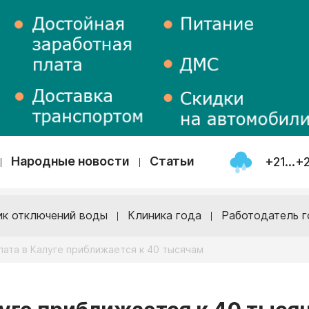
Народные новости
Статьи
+21...+
ик отключений воды
Клиника года
Работодатель г
лата в Калуге приближается к 40 тысячам