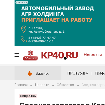
РЕКЛАМА
Новости
Обнинск
ПРОтуризм
Граф
Важно:
Главная
Новости
Общество
Средняя зарп
→
→
→
Общество