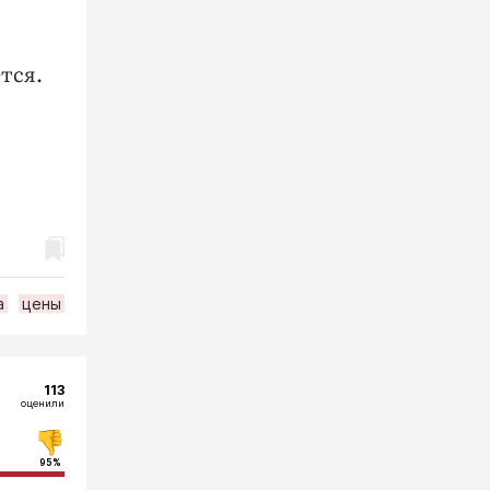
тся.
а
цены
113
оценили
95%