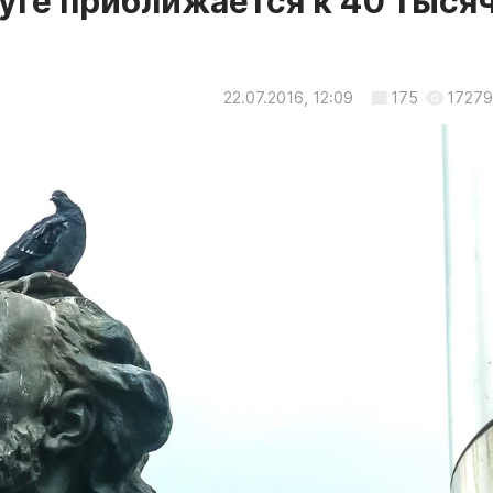
луге приближается к 40 тыся
.
22.07.2016, 12:09
175
17279