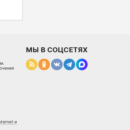
МЫ В СОЦСЕТЯХ
и.
лючения
ternet и