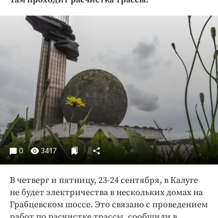
Криминал
Культура
Недвижимость и ЖКХ
Образование
Общество
Погода
Праздники
Происшествия
Спорт
Экономика и бизнес
0
3417
ПРОЕКТЫ
Блоги
В четверг и пятницу, 23-24 сентября, в Калуге
Издания
не будет электричества в нескольких домах на
Грабцевском шоссе. Это связано с проведением
Медиаперсона
работ по расчистке трассы, сообщили в