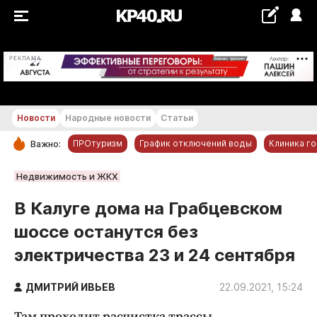
+22...+23 °С
РЕКЛАМА
Новости
Народные новости
Статьи
ПРОтуризм
График отключений воды
Клиника г
Важно:
РУБРИКИ
Недвижимость и ЖКХ
Обнинск
В Калуге дома на Грабцевском
Новости компаний
шоссе останутся без
Статьи
электричества 23 и 24 сентября
Народные новости
Авто и транспорт
ДМИТРИЙ ИВЬЕВ
22.09.2021, 15:24
Благоустройство
Там проходит расчистка трассы.