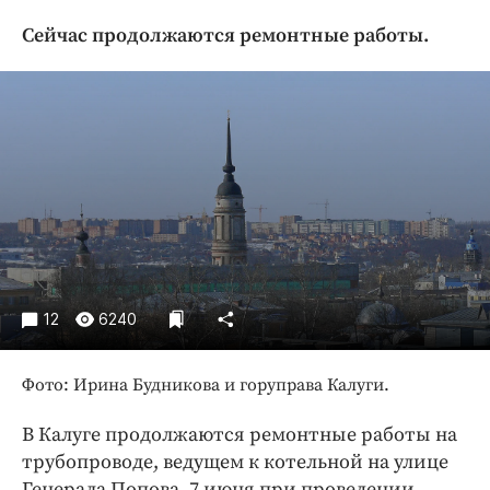
Криминал
Сейчас продолжаются ремонтные работы.
Культура
Недвижимость и ЖКХ
Образование
Общество
Погода
Праздники
Происшествия
Спорт
Экономика и бизнес
12
6240
ПРОЕКТЫ
Фото: Ирина Будникова и горуправа Калуги.
Блоги
Издания
В Калуге продолжаются ремонтные работы на
трубопроводе, ведущем к котельной на улице
Медиаперсона
Генерала Попова. 7 июня при проведении