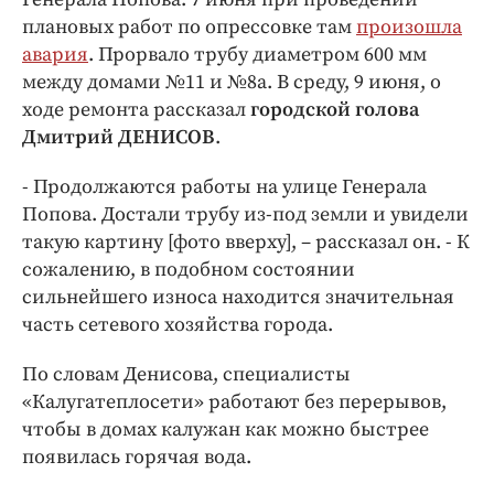
Интересное чтиво
плановых работ по опрессовке там
произошла
Клиника года
авария
. Прорвало трубу диаметром 600 мм
Бренд года
между домами №11 и №8а. В среду, 9 июня, о
Работодатель года
ходе ремонта рассказал
городской голова
Дмитрий ДЕНИСОВ
.
- Продолжаются работы на улице Генерала
Попова. Достали трубу из-под земли и увидели
такую картину [фото вверху], – рассказал он. - К
сожалению, в подобном состоянии
сильнейшего износа находится значительная
часть сетевого хозяйства города.
По словам Денисова, специалисты
«Калугатеплосети» работают без перерывов,
чтобы в домах калужан как можно быстрее
появилась горячая вода.