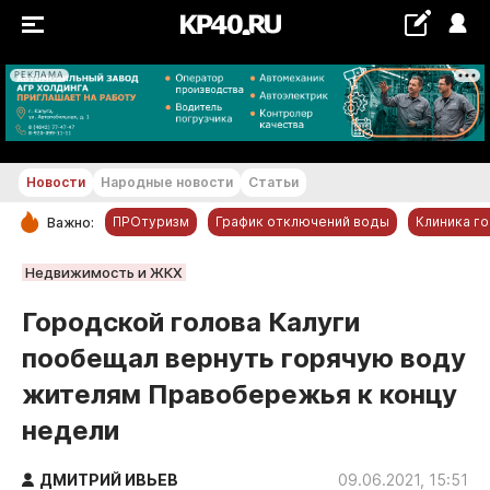
РЕКЛАМА
+19...+20 °С
Новости
Народные новости
Статьи
ПРОтуризм
График отключений воды
Клиника г
Важно:
РУБРИКИ
Недвижимость и ЖКХ
Обнинск
Городской голова Калуги
Новости компаний
пообещал вернуть горячую воду
Статьи
жителям Правобережья к концу
Народные новости
недели
Авто и транспорт
Благоустройство
ДМИТРИЙ ИВЬЕВ
09.06.2021, 15:51