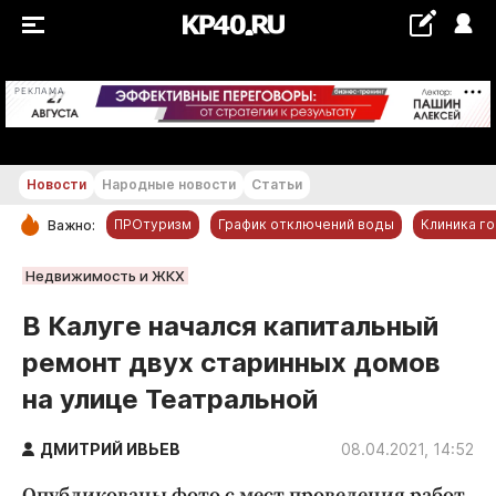
+18...+19 °С
РЕКЛАМА
Новости
Народные новости
Статьи
ПРОтуризм
График отключений воды
Клиника г
Важно:
РУБРИКИ
Недвижимость и ЖКХ
Обнинск
В Калуге начался капитальный
Новости компаний
ремонт двух старинных домов
Статьи
на улице Театральной
Народные новости
Авто и транспорт
ДМИТРИЙ ИВЬЕВ
08.04.2021, 14:52
Благоустройство
Опубликованы фото с мест проведения работ.