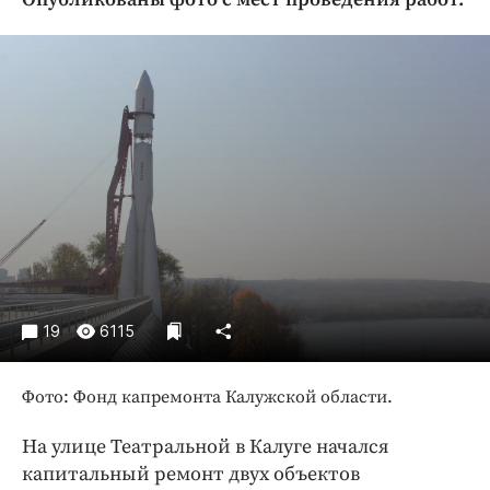
Криминал
Культура
Недвижимость и ЖКХ
Образование
Общество
Погода
Праздники
Происшествия
Спорт
Экономика и бизнес
19
6115
ПРОЕКТЫ
Фото: Фонд капремонта Калужской области.
Блоги
Издания
На улице Театральной в Калуге начался
Медиаперсона
капитальный ремонт двух объектов