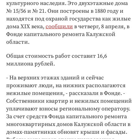
Интересное чтиво
культурного наследия. Это двухэтажные дома
№ 15/56 и № 21. Они построены в 1880 году и
Клиника года
находятся под охраной государства как жилые
Бренд года
дома XIX века,
сообщили
в четверг, 8 апреля, в
Работодатель года
Фонде капитального ремонта Калужской
области.
Общая стоимость работ составит 16,6
миллиона рублей.
- На верхних этажах зданий и сейчас
проживают люди, на нижних располагаются
нежилые помещения, - рассказали в Фонде. -
Собственники квартир и нежилых помещений
уплачивают взносы региональному оператору.
За счет средств Фонда капитального ремонта
многоквартирных домов Калужской области в
домах-памятниках обновят крыши и фасады.