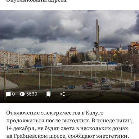
Криминал
Культура
Недвижимость и ЖКХ
Образование
Общество
Погода
Праздники
Происшествия
Спорт
Экономика и бизнес
0
5660
ПРОЕКТЫ
Отключение электричества в Калуге
Блоги
продолжаться после выходных. В понедельник,
Издания
14 декабря, не будет света в нескольких домах
Медиаперсона
на Грабцевском шоссе, сообщают энергетики.