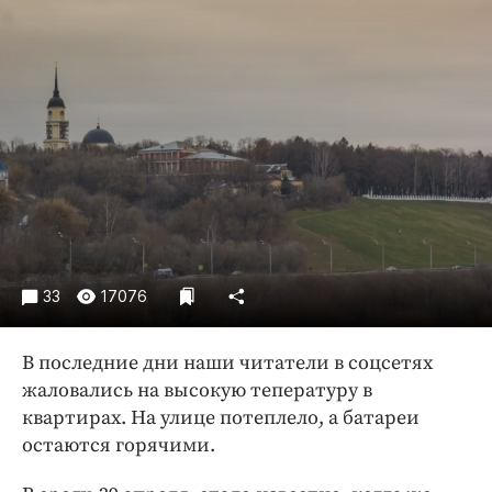
Криминал
Культура
Недвижимость и ЖКХ
Образование
Общество
Погода
Праздники
Происшествия
Спорт
33
17076
Экономика и бизнес
ПРОЕКТЫ
В последние дни наши читатели в соцсетях
жаловались на высокую тепературу в
Блоги
квартирах. На улице потеплело, а батареи
Издания
остаются горячими.
Медиаперсона