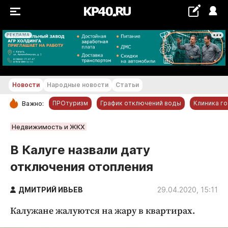
РЕКЛАМА
+21...+22 °С
Новости
Народные новости
Статьи
ПРОтуризм
График отключений воды
Клиника г
Важно:
РУБРИКИ
Недвижимость и ЖКХ
Обнинск
В Калуге назвали дату
Новости компаний
отключения отопления
Статьи
Народные новости
ДМИТРИЙ ИВЬЕВ
29.04.2020, 15:11
Авто и транспорт
Калужане жалуются на жару в квартирах.
Благоустройство