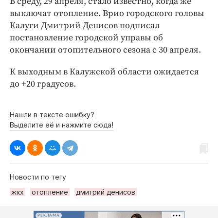
В среду, 29 апреля, стало известно, когда же
Интересное чтиво
выключат отопление. Врио городского головы
Клиника года
Калуги Дмитрий Денисов подписал
Бренд года
постановление городской управы об
Работодатель года
окончании отопительного сезона с 30 апреля.
К выходным в Калужской области ожидается
до +20 градусов.
Нашли в тексте ошибку?
Выделите её и нажмите сюда!
Новости по тегу
жкх
отопление
дмитрий денисов
РЕКЛАМА