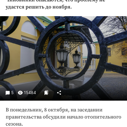
Криминал
удастся решить до ноября.
Культура
Недвижимость и ЖКХ
Образование
Общество
Погода
Праздники
Происшествия
Спорт
Экономика и бизнес
ПРОЕКТЫ
5
15484
Блоги
В понедельник, 8 октября, на заседании
Издания
правительства обсудили начало отопительного
Медиаперсона
сезона.