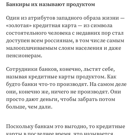
Интересное чтиво
Банкиры их называют продуктом
Клиника года
Один из атрибутов западного образа жизни —
Бренд года
«золотая» кредитная карта — из символа
Работодатель года
состоятельного человека с недавних пор стал
доступен всем россиянам, в том числе самым
малооплачиваемым слоям населения и даже
пенсионерам.
Сотрудники банков, конечно, льстят себе,
называя кредитные карты продуктом. Как
будто банки что-то производят. На самом деле
они, конечно же, ничего не производят. Они
просто дают деньги, чтобы забрать потом
больше, чем дали.
Поскольку банкам это выгодно, то кредитные
карты в последнее время, что называется,