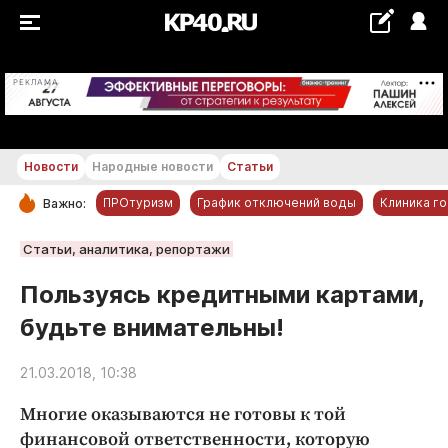
+23...+24 °С
РЕКЛАМА
Новости
Народные новости
Статьи
ПРОтуризм
График отключений воды
Клиника г
Важно:
РУБРИКИ
Статьи, аналитика, репортажи
Обнинск
Пользуясь кредитными картами,
Новости компаний
будьте внимательны!
Статьи
Народные новости
21.03.2018, 10:38
Авто и транспорт
Многие оказываются не готовы к той
Благоустройство
финансовой ответственности, которую