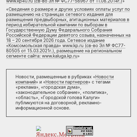
www.kp40.ru (св-во Эл № ФС77-58967 от 11.08.2014г.)
»
«
Сведения о размере и других условиях оплаты услуг по
размещению на страницах сетевого издания для
размещения предвыборных, агитационных материалов в
период избирательной кампании по выборам в
Государственную Думу Федерального Собрания
Российской Федерации девятого созыва, назначенных на
18 – 20 сентября 2026 года. Сетевое издание
«Комсомольская правда» www.kp.ru (св-во Эл № ФС77-
80505 от 15.03.2021г.), размещение на региональном
сегменте сайта: www.kaluga.kp.ru
»
Новости, размещенные в рубриках «
Новости
компаний
» и «
Новости партнеров
» с тегами
«реклама», «городская дума»,
«законодательное собрание», «политика»,
«область», «Городской голова Калуги»
публикуются на договорной, рекламно-
информационной основе.