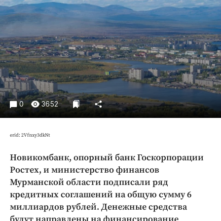
Криминал
Культура
Недвижимость и ЖКХ
Образование
Общество
Погода
Праздники
0
3652
Происшествия
Спорт
erid: 2Vfnxy3dkNt
Экономика и бизнес
Новикомбанк, опорный банк Госкорпорации
ПРОЕКТЫ
Ростех, и министерство финансов
Блоги
Мурманской области подписали ряд
кредитных соглашений на общую сумму 6
Издания
миллиардов рублей. Денежные средства
Медиаперсона
будут направлены на финансирование