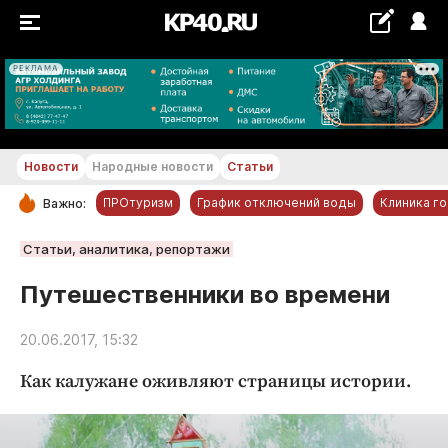
РЕКЛАМА
+21...+22 °С
Новости
Народные новости
Статьи
ПРОтуризм
График отключений воды
Клиника г
Важно:
РУБРИКИ
Статьи, аналитика, репортажи
Обнинск
Путешественники во времени
Новости компаний
20.06.2017, 15:32
Статьи
Народные новости
Как калужане оживляют страницы истории.
Авто и транспорт
Благоустройство