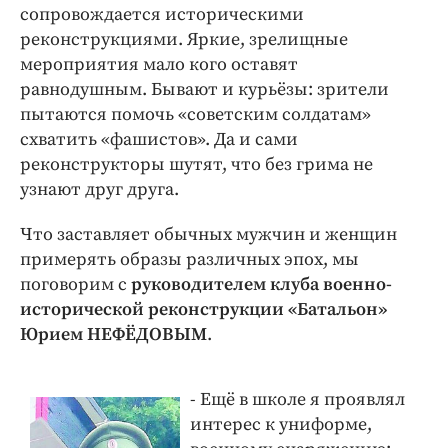
Интересное чтиво
сопровождается историческими
Клиника года
реконструкциями. Яркие, зрелищные
мероприятия мало кого оставят
Бренд года
равнодушным. Бывают и курьёзы: зрители
Работодатель года
пытаются помочь «советским солдатам»
схватить «фашистов». Да и сами
реконструкторы шутят, что без грима не
узнают друг друга.
Что заставляет обычных мужчин и женщин
примерять образы различных эпох, мы
поговорим с
руководителем клуба военно-
исторической реконструкции «Батальон»
Юрием НЕФЁДОВЫМ
.
- Ещё в школе я проявлял
интерес к униформе,