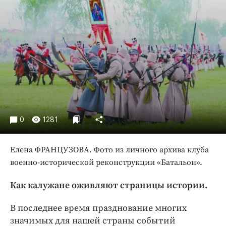
Криминал
Культура
Недвижимость и ЖКХ
Образование
Общество
Погода
Праздники
Происшествия
0
1281
Спорт
Экономика и бизнес
Елена ФРАНЦУЗОВА. Фото из личного архива клуба
военно-исторической реконструкции «Батальон».
ПРОЕКТЫ
Блоги
Как калужане оживляют страницы истории.
Издания
В последнее время празднование многих
Медиаперсона
значимых для нашей страны событий