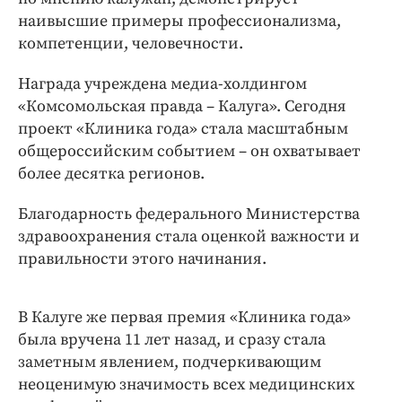
Интересное чтиво
наивысшие примеры профессионализма,
Клиника года
компетенции, человечности.
Бренд года
Награда учреждена медиа-холдингом
Работодатель года
«Комсомольская правда – Калуга». Сегодня
проект «Клиника года» стала масштабным
общероссийским событием – он охватывает
более десятка регионов.
Благодарность федерального Министерства
здравоохранения стала оценкой важности и
правильности этого начинания.
В Калуге же первая премия «Клиника года»
была вручена 11 лет назад, и сразу стала
заметным явлением, подчеркивающим
неоценимую значимость всех медицинских