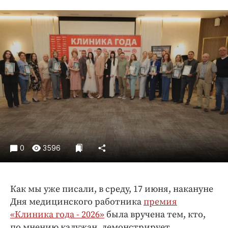
Криминал
Культура
Недвижимость и ЖКХ
Образование
Общество
Погода
Праздники
Происшествия
Спорт
Экономика и бизнес
0
3596
ПРОЕКТЫ
Блоги
Как мы уже писали, в среду, 17 июня, накануне
Издания
Дня медицинского работника
премия
«Клиника года - 2026»
была вручена тем, кто,
Медиаперсона
по мнению калужан, демонстрирует