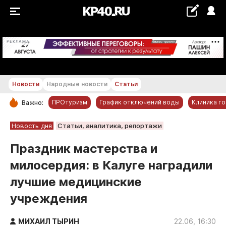
+18...+19 °С
РЕКЛАМА
Новости
Народные новости
Статьи
ПРОтуризм
График отключений воды
Клиника г
Важно:
РУБРИКИ
Новость дня
Статьи, аналитика, репортажи
Обнинск
Праздник мастерства и
Новости компаний
милосердия: в Калуге наградили
Статьи
лучшие медицинские
Народные новости
учреждения
Авто и транспорт
Благоустройство
МИХАИЛ ТЫРИН
22.06, 16:30