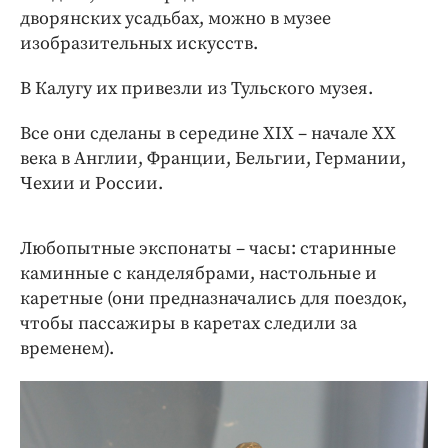
Интересное чтиво
дворянских усадьбах, можно в музее
Клиника года
изобразительных искусств.
Бренд года
В Калугу их привезли из Тульского музея.
Работодатель года
Все они сделаны в середине XIX – начале XX
века в Англии, Франции, Бельгии, Германии,
Чехии и России.
Любопытные экспонаты – часы: старинные
каминные с канделябрами, настольные и
каретные (они предназначались для поездок,
чтобы пассажиры в каретах следили за
временем).