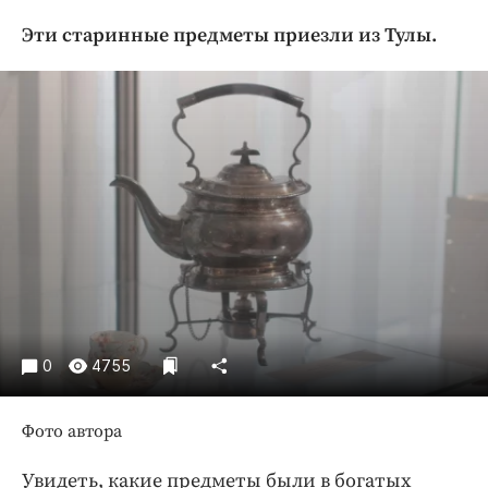
Криминал
Эти старинные предметы приезли из Тулы.
Культура
Недвижимость и ЖКХ
Образование
Общество
Погода
Праздники
Происшествия
Спорт
Экономика и бизнес
ПРОЕКТЫ
0
4755
Блоги
Издания
Фото автора
Медиаперсона
Увидеть, какие предметы были в богатых