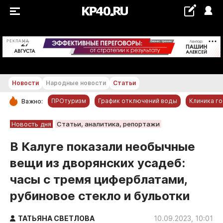
+29...+30 °С
РЕКЛАМА
Новости
Народные новости
Статьи
ПРОтуризм
График отключений воды
Клиника г
Важно:
РУБРИКИ
Новость дня
Статьи, аналитика, репортажи
Обнинск
В Калуге показали необычные
Новости компаний
вещи из дворянских усадеб:
Статьи
часы с тремя циферблатами,
Народные новости
рубиновое стекло и бульотки
Авто и транспорт
Благоустройство
ТАТЬЯНА СВЕТЛОВА
10.09.2023, 10:01