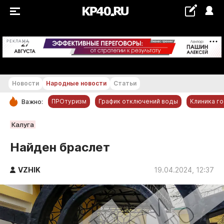
+12...+13 °С
РЕКЛАМА
Новости
Народные новости
Статьи
ПРОтуризм
График отключений воды
Клиника г
Важно:
РУБРИКИ
Калуга
Обнинск
Найден браслет
Новости компаний
VZHIK
Статьи
19.04.2024, 12:37
Народные новости
Авто и транспорт
Благоустройство