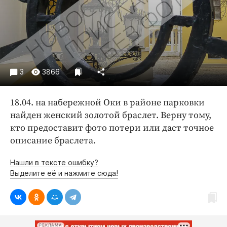
Криминал
Культура
Недвижимость и ЖКХ
Образование
Общество
3
3866
Погода
Праздники
18.04. на набережной Оки в районе парковки
Происшествия
найден женский золотой браслет. Верну тому,
кто предоставит фото потери или даст точное
Спорт
описание браслета.
Экономика и бизнес
Нашли в тексте ошибку?
ПРОЕКТЫ
Выделите её и нажмите сюда!
Блоги
Издания
Медиаперсона
РЕКЛАМА