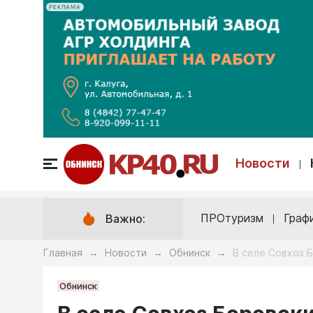
РЕКЛАМА
Новости
ПРОтуризм
Граф
Важно:
Главная
Новости
Обнинск
В селе Совхоз 
→
→
→
Обнинск