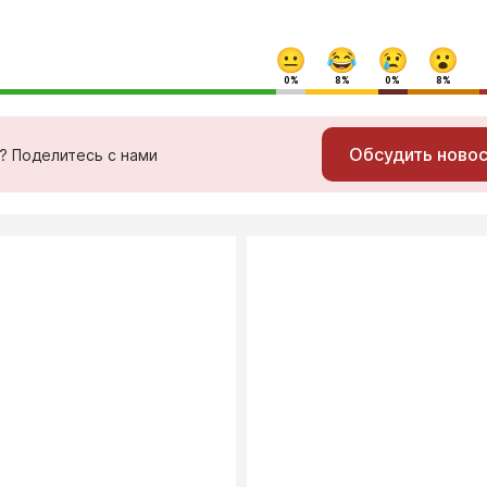
0%
8%
0%
8%
Обсудить ново
ь? Поделитесь с нами