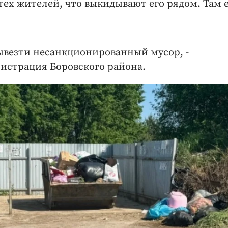
тех жителей, что выкидывают его рядом. Там 
ывезти несанкционированный мусор, -
страция Боровского района.