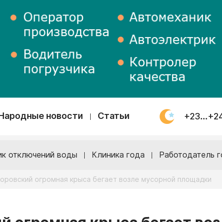
Народные новости
Статьи
+23...+2
ик отключений воды
Клиника года
Работодатель г
Боровский огромная крыса бегает возле мусорной площадки