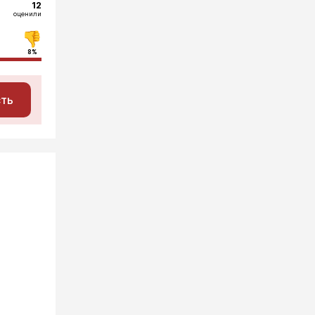
12
оценили
8%
сть