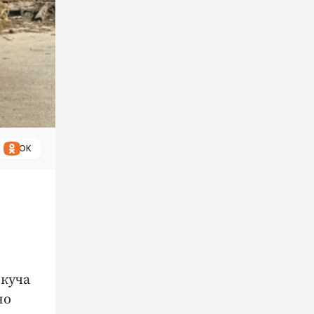
ОК
 куча
но