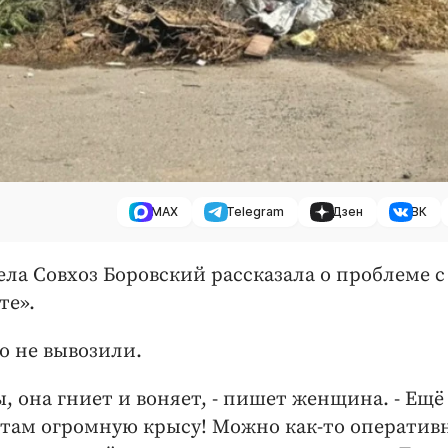
MAX
Telegram
Дзен
ВК
ела Совхоз Боровский рассказала о проблеме с
те».
о не вывозили.
она гниет и воняет, - пишет женщина. - Ещё
 там огромную крысу! Можно как-то оператив