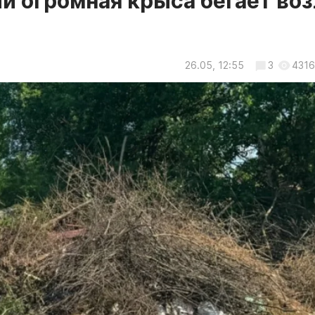
й огромная крыса бегает воз
26.05, 12:55
3
4316