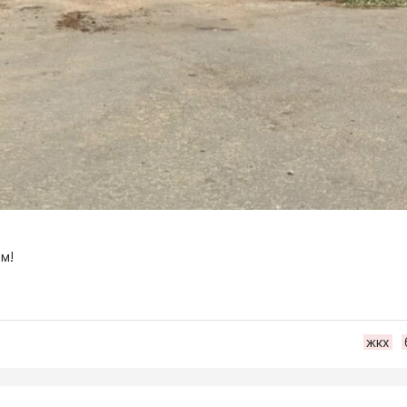
м!
жкх