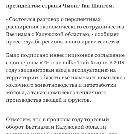
Интересное чтиво
президентом страны Чыонг Тан Шангом
.
Клиника года
- Состоялся разговор о перспективах
Бренд года
расширения экономического сотрудничества
Работодатель года
Вьетнама с Калужской областью, - сообщает
пресс-служба регионального правительства.
Было подписано инвестиционное соглашение
с концерном «ТН true milk» Тхай Хыонг. В 2019
году запланирован ввод в эксплуатацию на
территории области вьетнамского комплекса
молочного животноводства и переработки
молока, а также комплекса тепличного
производства овощей и фруктов.
Отметим, что в прошлом году торговый
оборот Вьетнама и Калужской области