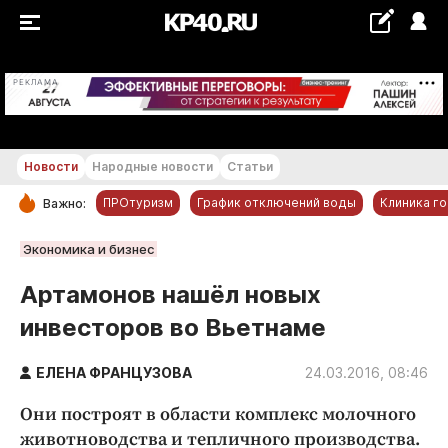
+22...+23 °С
РЕКЛАМА
Новости
Народные новости
Статьи
ПРОтуризм
График отключений воды
Клиника г
Важно:
РУБРИКИ
Экономика и бизнес
Обнинск
Артамонов нашёл новых
Новости компаний
инвесторов во Вьетнаме
Статьи
Народные новости
ЕЛЕНА ФРАНЦУЗОВА
24.03.2016, 08:46
Авто и транспорт
Они построят в области комплекс молочного
Благоустройство
животноводства и тепличного производства.