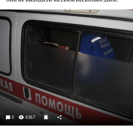
Криминал
Культура
Недвижимость и ЖКХ
Образование
Общество
Погода
Праздники
Происшествия
Спорт
Экономика и бизнес
ПРОЕКТЫ
Блоги
Издания
0
4387
Медиаперсона