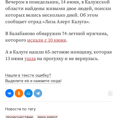
Интересное чтиво
Вечером в понедельник, 14 июня, в Калужской
области найдены живыми двое людей, поиски
Клиника года
которых велись несколько дней. Об этом
Бренд года
сообщает отряд «Лиза Алерт Калуга».
Работодатель года
В Балабаново обнаружен 74-летний мужчина,
которого
искали с 10 июня
.
А в Калуге нашли 65-летнюю женщину, которая
13 июня
ушла
на прогулку и не вернулась.
Нашли в тексте ошибку?
Выделите её и нажмите сюда!
Новости по тегу
происшествие
лиза алерт