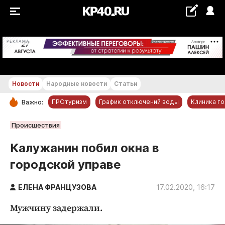
+28...+29 °С
РЕКЛАМА
Новости
Народные новости
Статьи
ПРОтуризм
График отключений воды
Клиника г
Важно:
РУБРИКИ
Происшествия
Обнинск
Калужанин побил окна в
Новости компаний
городской управе
Статьи
Народные новости
ЕЛЕНА ФРАНЦУЗОВА
17.02.2020, 16:17
Авто и транспорт
Мужчину задержали.
Благоустройство