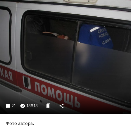
Криминал
Культура
Недвижимость и ЖКХ
Образование
Общество
Погода
Праздники
Происшествия
Спорт
Экономика и бизнес
ПРОЕКТЫ
Блоги
21
13613
Издания
Фото автора.
Медиаперсона