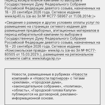
период избирательной кампании по выборам в
Государственную Думу Федерального Собрания
Российской Федерации девятого созыва, назначенных на
18 – 20 сентября 2026 года. Сетевое издание
www.kp40.ru (св-во Эл № ФС77-58967 от 11.08.2014г.)
»
«
Сведения о размере и других условиях оплаты услуг по
размещению на страницах сетевого издания для
размещения предвыборных, агитационных материалов в
период избирательной кампании по выборам в
Государственную Думу Федерального Собрания
Российской Федерации девятого созыва, назначенных на
18 – 20 сентября 2026 года. Сетевое издание
«Комсомольская правда» www.kp.ru (св-во Эл № ФС77-
80505 от 15.03.2021г.), размещение на региональном
сегменте сайта: www.kaluga.kp.ru
»
Новости, размещенные в рубриках «
Новости
компаний
» и «
Новости партнеров
» с тегами
«реклама», «городская дума»,
«законодательное собрание», «политика»,
«область», «Городской голова Калуги»
публикуются на договорной, рекламно-
информационной основе.