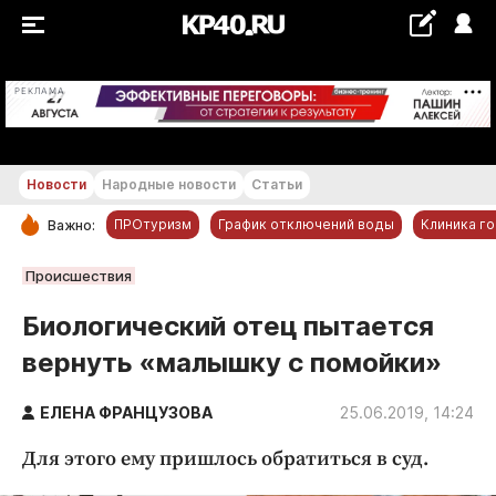
+18...+19 °С
РЕКЛАМА
Новости
Народные новости
Статьи
ПРОтуризм
График отключений воды
Клиника г
Важно:
РУБРИКИ
Происшествия
Обнинск
Биологический отец пытается
Новости компаний
вернуть «малышку с помойки»
Статьи
Народные новости
ЕЛЕНА ФРАНЦУЗОВА
25.06.2019, 14:24
Авто и транспорт
Для этого ему пришлось обратиться в суд.
Благоустройство