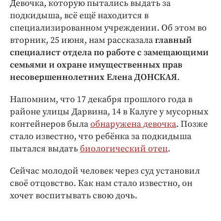
Девочка, которую пытались выдать за
Интересное чтиво
подкидыша, всё ещё находится в
Клиника года
специализированном учреждении. Об этом во
Бренд года
вторник, 25 июня, нам рассказала
главный
Работодатель года
специалист отдела по работе с замещающими
семьями и охране имущественных прав
несовершеннолетних Елена ДОНСКАЯ
.
Напомним, что 17 декабря прошлого года в
районе улицы Дарвина, 14 в Калуге у мусорных
контейнеров была
обнаружена девочка
. Позже
стало известно, что ребёнка за подкидыша
пытался выдать
биологический отец
.
Сейчас молодой человек через суд установил
своё отцовство. Как нам стало известно, он
хочет воспитывать свою дочь.