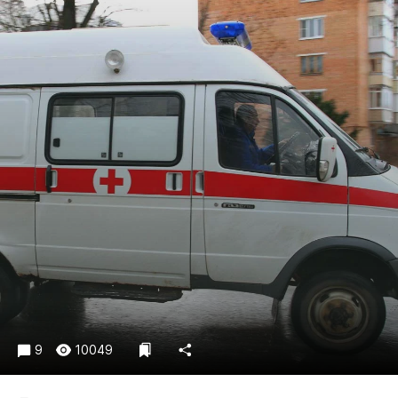
Криминал
Культура
Недвижимость и ЖКХ
Образование
Общество
Погода
Праздники
Происшествия
Спорт
Экономика и бизнес
ПРОЕКТЫ
Блоги
Издания
9
10049
Медиаперсона