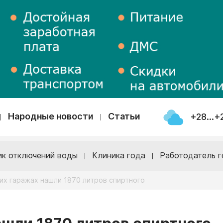
Народные новости
Статьи
+28...+
ик отключений воды
Клиника года
Работодатель г
их гаражах нашли 1870 литров спиртного