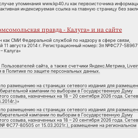
случае упоминания www.kp40.ru как первоисточника информаци
 активная индексируемая ссылка на главную страницу без зак
мсомольская правда - Калуга» и на сайте
н как СМИ Федеральной службой по надзору в сфере связи,
 11 августа 2014 г. Регистрационный номер: Эл №ФС77-58967
– Калуга»
 Пользователей сайта, а также счетчики Яндекс.Метрика, Livein
я в Политике по защите персональных данных.
г по размещению на страницах сетевого издания для размеще
збирательной кампании по выборам в Государственную Думу
го созыва, назначенных на 18 – 20 сентября 2026 года. Сете
.2014г.)
»
г по размещению на страницах сетевого издания для размеще
збирательной кампании по выборам в Государственную Думу
го созыва, назначенных на 18 – 20 сентября 2026 года. Сете
 № ФС77-80505 от 15.03.2021г.), размещение на региональном