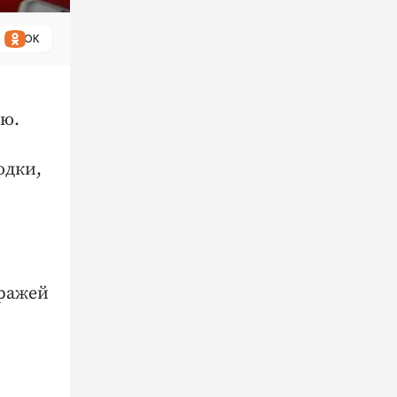
ОК
ию.
одки,
аражей