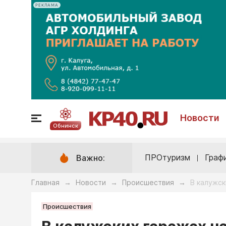
РЕКЛАМА
Новости
Обнинск
ПРОтуризм
Граф
Важно:
Главная
Новости
Происшествия
В калужск
→
→
→
Происшествия