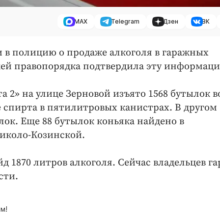
MAX
Telegram
Дзен
ВК
 в полицию о продаже алкоголя в гаражных
жей правопорядка подтвердила эту информац
а 2» на улице Зерновой изъято 1568 бутылок в
же спирта в пятилитровых канистрах. В другом
лок. Еще 88 бутылок коньяка найдено в
Николо-Козинской.
йд 1870 литров алкоголя. Сейчас владельцев г
сти.
м!