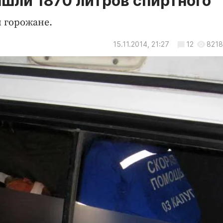
ашли 1870 литров спиртного
 горожане.
15.11.2014, 21:27
12
8218