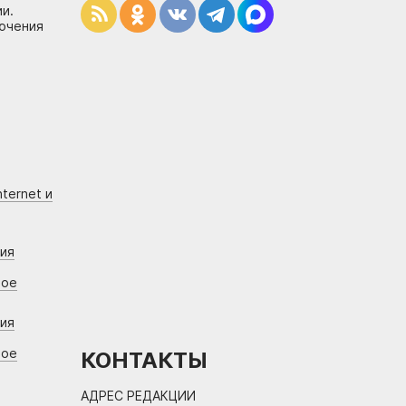
и.
лючения
ternet и
ния
вое
ния
вое
КОНТАКТЫ
АДРЕС РЕДАКЦИИ