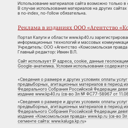
Использование материалов сайта возможно только в 
В случае использования материалов на других сайтах
в no-index, no-follow обязательна.
Реклама в изданиях ООО «Агентство «Ко
Портал Калуги и области www.kp40.ru зарегистрирова
информационных технологий и массовых коммуникаций
Учредитель: ООО «Агентство «Комсомольская правда 
Главный редактор: Ивкин В.П.
Сайт использует IP адреса, cookie, данные геолокации
Google-анатилика. Условия использования содержатс
«
Сведения о размере и других условиях оплаты услу
предвыборных, агитационных материалов в период и
Федерального Собрания Российской Федерации девято
издание www.kp40.ru (св-во Эл № ФС77-58967 от 11.08
«
Сведения о размере и других условиях оплаты услу
предвыборных, агитационных материалов в период и
Федерального Собрания Российской Федерации девято
издание «Комсомольская правда» www.kp.ru (св-во Эл
сегменте сайта: www.kaluga.kp.ru
»