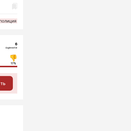
полиция
6
оценили
17%
сть