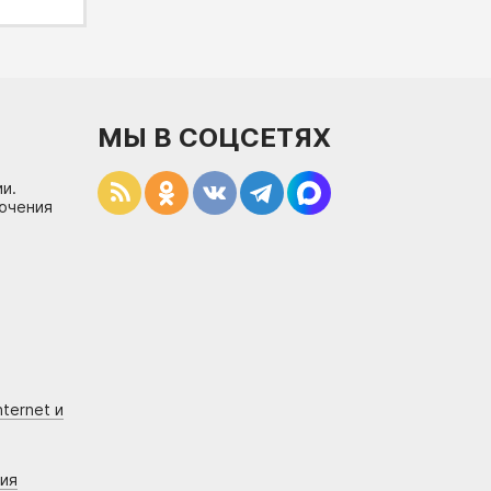
МЫ В СОЦСЕТЯХ
и.
лючения
ternet и
ния