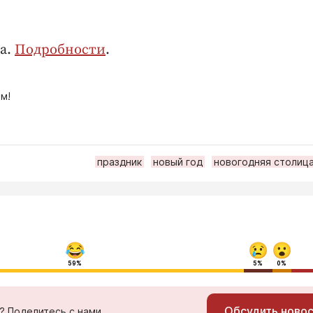
а.
Подробности
.
м!
праздник
новый год
новогодняя столиц
59%
5%
0%
Обсудить ново
ь? Поделитесь с нами