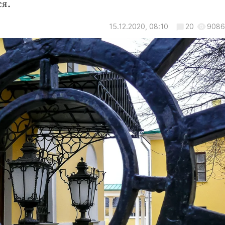
я.
15.12.2020, 08:10
20
9086