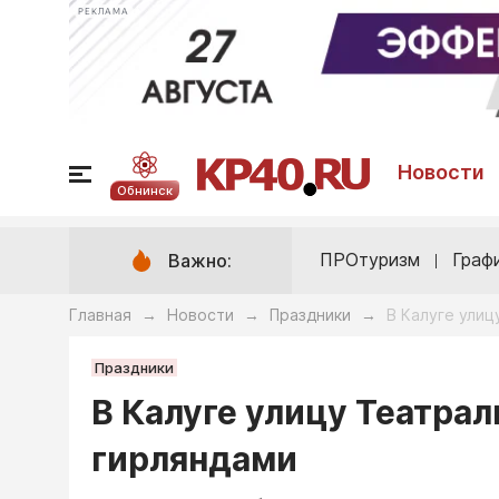
РЕКЛАМА
Новости
Обнинск
ПРОтуризм
Граф
Важно:
Главная
Новости
Праздники
В Калуге ули
→
→
→
Праздники
В Калуге улицу Театр
гирляндами