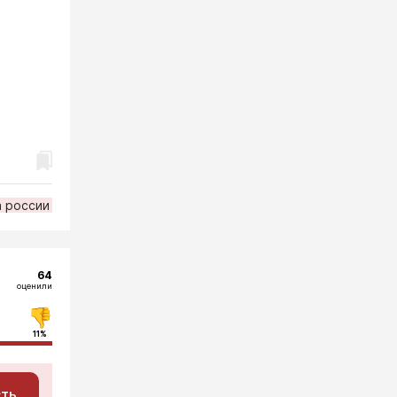
а россии
64
оценили
11%
сть