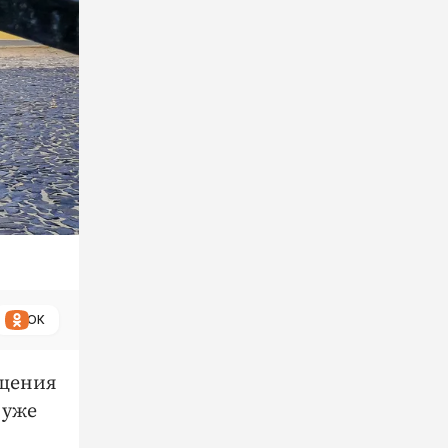
ОК
ещения
 уже