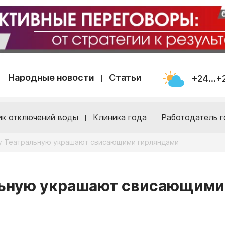
Народные новости
Статьи
+24...+
ик отключений воды
Клиника года
Работодатель г
цу Театральную украшают свисающими гирляндами
альную украшают свисающими