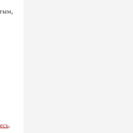
лтым,
есь
.