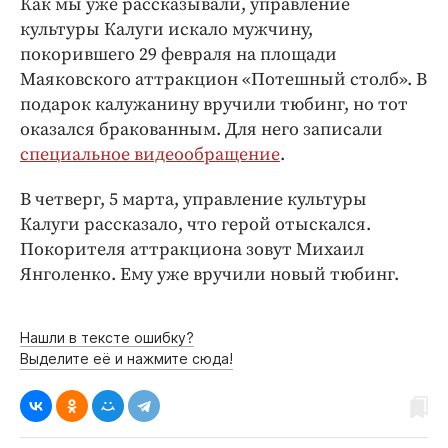
Как мы уже рассказывали, управление
Интересное чтиво
культуры Калуги искало мужчину,
Клиника года
покорившего 29 февраля на площади
Бренд года
Маяковского аттракцион «Потешный столб». В
Работодатель года
подарок калужанину вручили тюбинг, но тот
оказался бракованным. Для него записали
специальное видеообращение
.
В четверг, 5 марта, управление культуры
Калуги рассказало, что герой отыскался.
Покорителя аттракциона зовут Михаил
Янголенко. Ему уже вручили новый тюбинг.
Нашли в тексте ошибку?
Выделите её и нажмите сюда!