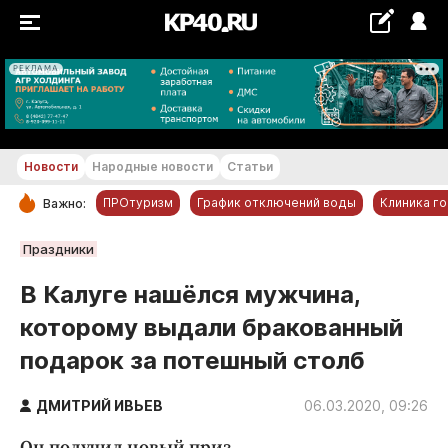
РЕКЛАМА
+29...+30 °С
Новости
Народные новости
Статьи
ПРОтуризм
График отключений воды
Клиника г
Важно:
РУБРИКИ
Праздники
Обнинск
В Калуге нашёлся мужчина,
Новости компаний
которому выдали бракованный
Статьи
подарок за потешный столб
Народные новости
Авто и транспорт
ДМИТРИЙ ИВЬЕВ
06.03.2020, 09:26
Благоустройство
Он получил новый приз.