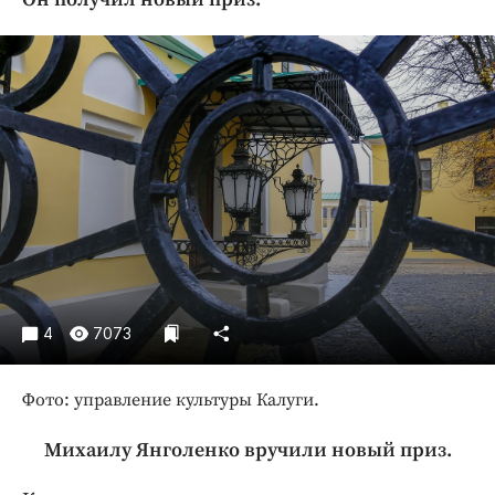
Криминал
Культура
Недвижимость и ЖКХ
Образование
Общество
Погода
Праздники
Происшествия
Спорт
Экономика и бизнес
4
7073
ПРОЕКТЫ
Фото: управление культуры Калуги.
Блоги
Издания
Михаилу Янголенко вручили новый приз.
Медиаперсона