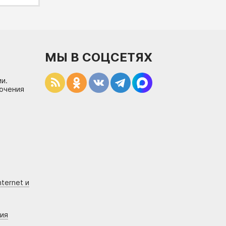
МЫ В СОЦСЕТЯХ
и.
лючения
ternet и
ния