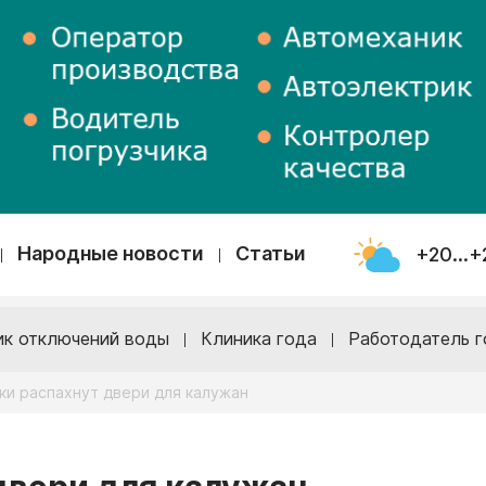
Народные новости
Статьи
+20...+
ик отключений воды
Клиника года
Работодатель г
ки распахнут двери для калужан