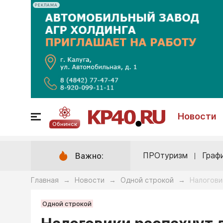
РЕКЛАМА
Новости
Обнинск
ПРОтуризм
Граф
Важно:
Главная
Новости
Одной строкой
Налогови
→
→
→
Одной строкой