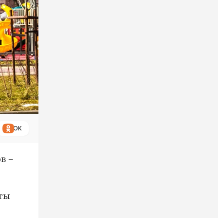
ОК
в –
ты