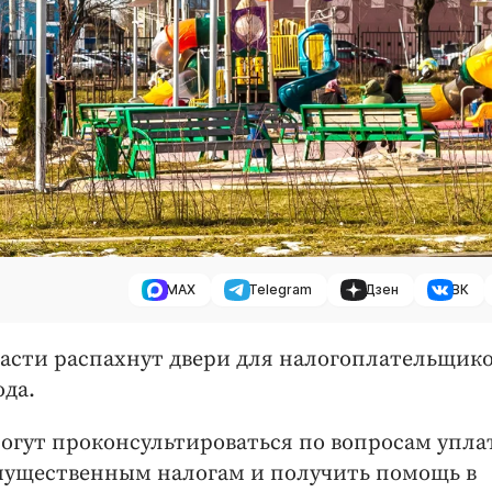
MAX
Telegram
Дзен
ВК
асти распахнут двери для налогоплательщико
ода.
огут проконсультироваться по вопросам упла
имущественным налогам и получить помощь в